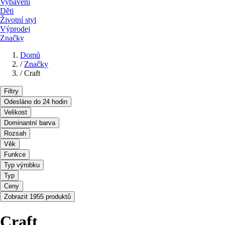
Vybavení
Děti
Životní styl
Výprodej
Značky
Domů
/
Značky
/
Craft
Filtry
Odesláno do 24 hodin
Velikost
Dominantní barva
Rozsah
Věk
Funkce
Typ výrobku
Typ
Ceny
Zobrazit 1955 produktů
Craft