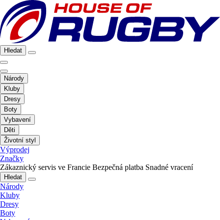
Hledat
Národy
Kluby
Dresy
Boty
Vybavení
Děti
Životní styl
Výprodej
Značky
Zákaznický servis ve Francie
Bezpečná platba
Snadné vracení
Hledat
Národy
Kluby
Dresy
Boty