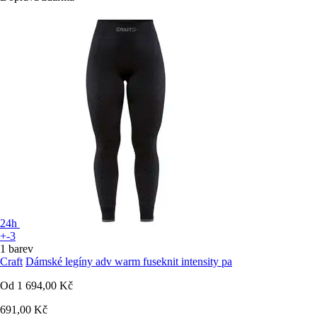
24h
+-3
1 barev
Craft
Dámské legíny adv warm fuseknit intensity pa
Od
1 694,00 Kč
691,00 Kč