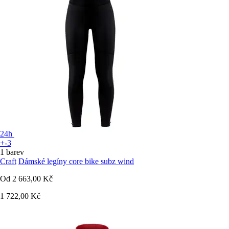
24h
+-3
1 barev
Craft
Dámské legíny core bike subz wind
Od
2 663,00 Kč
1 722,00 Kč