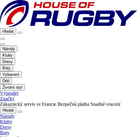
Hledat
Národy
Kluby
Dresy
Boty
Vybavení
Děti
Životní styl
Výprodej
Značky
Zákaznický servis ve Francie
Bezpečná platba
Snadné vracení
Hledat
Národy
Kluby
Dresy
Boty