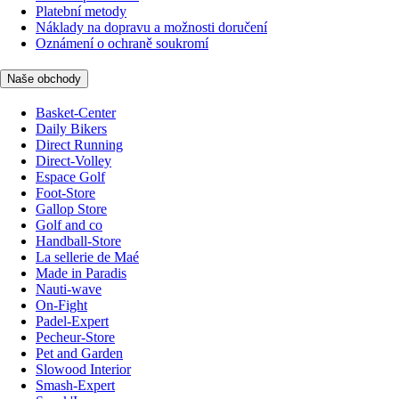
Platební metody
Náklady na dopravu a možnosti doručení
Oznámení o ochraně soukromí
Naše obchody
Basket-Center
Daily Bikers
Direct Running
Direct-Volley
Espace Golf
Foot-Store
Gallop Store
Golf and co
Handball-Store
La sellerie de Maé
Made in Paradis
Nauti-wave
On-Fight
Padel-Expert
Pecheur-Store
Pet and Garden
Slowood Interior
Smash-Expert