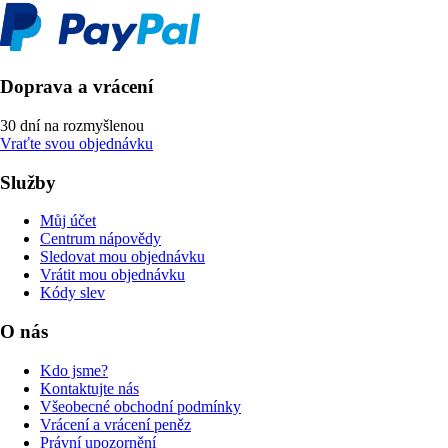
Doprava a vrácení
30 dní na rozmyšlenou
Vraťte svou objednávku
Služby
Můj účet
Centrum nápovědy
Sledovat mou objednávku
Vrátit mou objednávku
Kódy slev
O nás
Kdo jsme?
Kontaktujte nás
Všeobecné obchodní podmínky
Vrácení a vrácení peněz
Právní upozornění