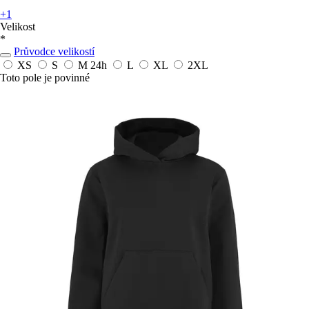
+1
Velikost
*
Průvodce velikostí
XS
S
M
24h
L
XL
2XL
Toto pole je povinné