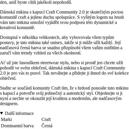
den, aniž byste cítili jakékoli nepohodlí.
Dámská mikina s kapucí Craft Community 2.0 je skutečným poctou
komunitě craft a jejímu duchu spolupráce. S vyšitým logem na hrudi
vám tato mikina umožní vyjádřit svou podporu této dynamické a
kreativní komunitě.
Dostupná v několika velikostech, aby vyhovovala všem typům
postavy, je tato mikina také unisex, takže si ji může užít každý. Její
nadčasová černá barva se snadno přizpůsobí všem vašim outfitům a
zaručí vám trendy vzhled za všech okolností.
Ať už jste fanouškem streetwear stylu, nebo si prostě jen chcete užít
pohodlí ve svém oblečení, dámská mikina s kapucí Craft Community
2.0 je pro vás to pravé. Tak neváhejte a přidejte ji ihned do své kolekce
oblečení.
Staňte se součástí komunity Craft tím, že s hrdostí ponosíte tuto mikinu
s kapucí a potvrďte svůj jedinečný a autentický styl. Objednejte si ji
nyní a nechte se okouzlit její kvalitou a moderním, ale nadčasovým
designem.
Další informace
Marki
Craft
Dominantní barva
Černá