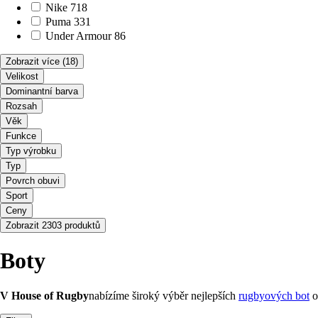
Nike
718
Puma
331
Under Armour
86
Zobrazit více
(18)
Velikost
Dominantní barva
Rozsah
Věk
Funkce
Typ výrobku
Typ
Povrch obuvi
Sport
Ceny
Zobrazit 2303 produktů
Boty
V House of Rugby
nabízíme široký výběr nejlepších
rugbyových bot
o