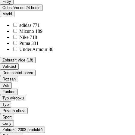
Filtry
Odesláno do 24 hodin
Marki
adidas
771
Mizuno
189
Nike
718
Puma
331
Under Armour
86
Zobrazit více
(18)
Velikost
Dominantní barva
Rozsah
Věk
Funkce
Typ výrobku
Typ
Povrch obuvi
Sport
Ceny
Zobrazit 2303 produktů