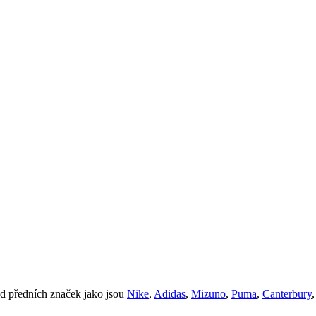
d předních značek jako jsou
Nike
,
Adidas
,
Mizuno
,
Puma
,
Canterbury