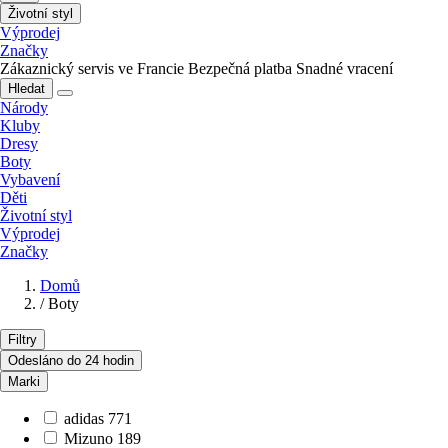
Životní styl
Výprodej
Značky
Zákaznický servis ve Francie
Bezpečná platba
Snadné vracení
Hledat
Národy
Kluby
Dresy
Boty
Vybavení
Děti
Životní styl
Výprodej
Značky
Domů
/
Boty
Filtry
Odesláno do 24 hodin
Marki
adidas
771
Mizuno
189