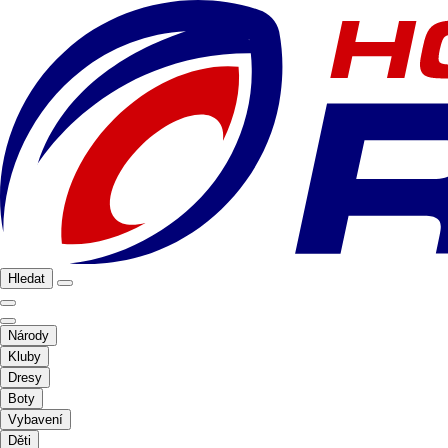
Hledat
Národy
Kluby
Dresy
Boty
Vybavení
Děti