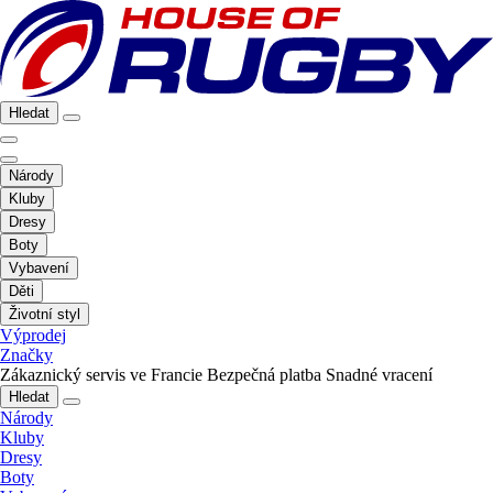
Hledat
Národy
Kluby
Dresy
Boty
Vybavení
Děti
Životní styl
Výprodej
Značky
Zákaznický servis ve Francie
Bezpečná platba
Snadné vracení
Hledat
Národy
Kluby
Dresy
Boty