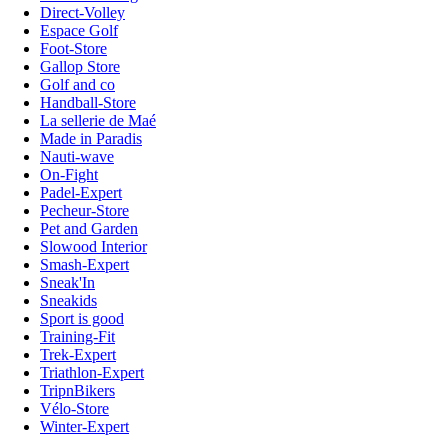
Direct-Volley
Espace Golf
Foot-Store
Gallop Store
Golf and co
Handball-Store
La sellerie de Maé
Made in Paradis
Nauti-wave
On-Fight
Padel-Expert
Pecheur-Store
Pet and Garden
Slowood Interior
Smash-Expert
Sneak'In
Sneakids
Sport is good
Training-Fit
Trek-Expert
Triathlon-Expert
TripnBikers
Vélo-Store
Winter-Expert