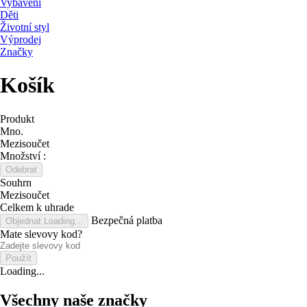
Vybavení
Děti
Životní styl
Výprodej
Značky
Košík
Produkt
Mno.
Mezisoučet
Množství :
Odebrat
Souhrn
Mezisoučet
Celkem k uhrade
Bezpečná platba
Objednat
Loading...
Mate slevovy kod?
Použít
Loading...
Všechny naše značky