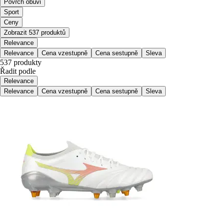
Povrch obuvi
Sport
Ceny
Zobrazit 537 produktů
Relevance
Relevance
Cena vzestupně
Cena sestupně
Sleva
537 produkty
Řadit podle
Relevance
Relevance
Cena vzestupně
Cena sestupně
Sleva