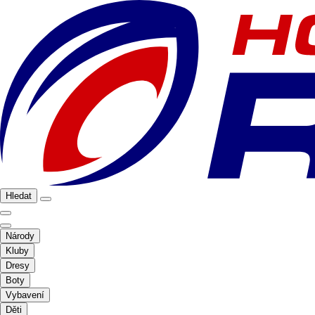
Hledat
Národy
Kluby
Dresy
Boty
Vybavení
Děti