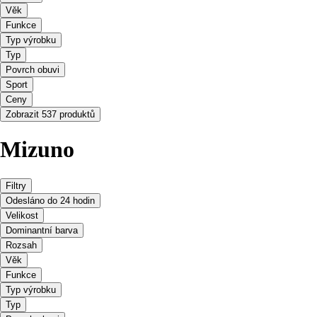
Věk
Funkce
Typ výrobku
Typ
Povrch obuvi
Sport
Ceny
Zobrazit 537 produktů
Mizuno
Filtry
Odesláno do 24 hodin
Velikost
Dominantní barva
Rozsah
Věk
Funkce
Typ výrobku
Typ