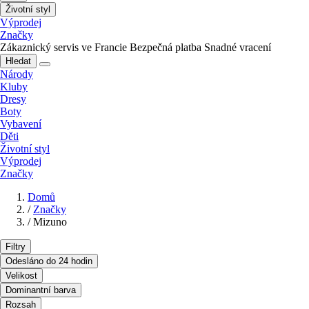
Životní styl
Výprodej
Značky
Zákaznický servis ve Francie
Bezpečná platba
Snadné vracení
Hledat
Národy
Kluby
Dresy
Boty
Vybavení
Děti
Životní styl
Výprodej
Značky
Domů
/
Značky
/
Mizuno
Filtry
Odesláno do 24 hodin
Velikost
Dominantní barva
Rozsah