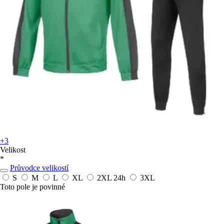
+3
Velikost
*
Průvodce velikostí
S
M
L
XL
2XL
24h
3XL
Toto pole je povinné