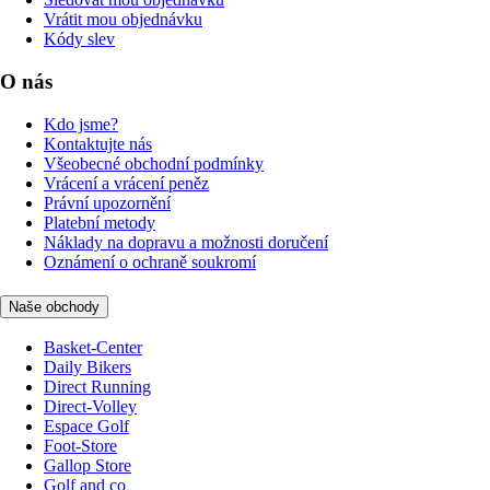
Vrátit mou objednávku
Kódy slev
O nás
Kdo jsme?
Kontaktujte nás
Všeobecné obchodní podmínky
Vrácení a vrácení peněz
Právní upozornění
Platební metody
Náklady na dopravu a možnosti doručení
Oznámení o ochraně soukromí
Naše obchody
Basket-Center
Daily Bikers
Direct Running
Direct-Volley
Espace Golf
Foot-Store
Gallop Store
Golf and co