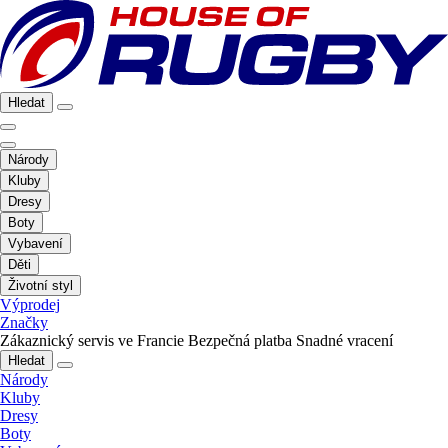
Hledat
Národy
Kluby
Dresy
Boty
Vybavení
Děti
Životní styl
Výprodej
Značky
Zákaznický servis ve Francie
Bezpečná platba
Snadné vracení
Hledat
Národy
Kluby
Dresy
Boty