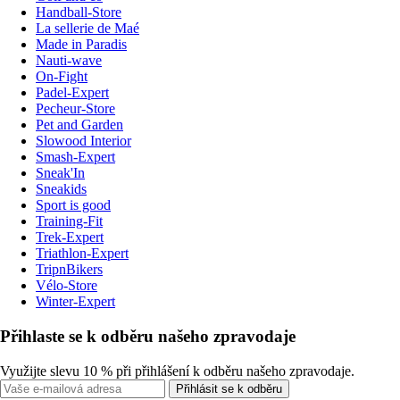
Handball-Store
La sellerie de Maé
Made in Paradis
Nauti-wave
On-Fight
Padel-Expert
Pecheur-Store
Pet and Garden
Slowood Interior
Smash-Expert
Sneak'In
Sneakids
Sport is good
Training-Fit
Trek-Expert
Triathlon-Expert
TripnBikers
Vélo-Store
Winter-Expert
Přihlaste se k odběru našeho zpravodaje
Využijte slevu 10 % při přihlášení k odběru našeho zpravodaje.
Přihlásit se k odběru