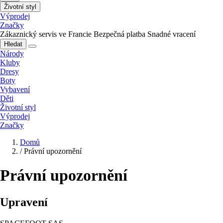
Životní styl
Výprodej
Značky
Zákaznický servis ve Francie
Bezpečná platba
Snadné vracení
Hledat
Národy
Kluby
Dresy
Boty
Vybavení
Děti
Životní styl
Výprodej
Značky
Domů
/
Právní upozornění
Právní upozornění
Upravení