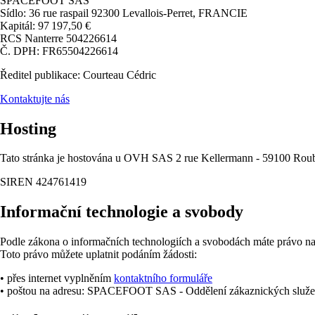
SPACEFOOT SAS
Sídlo: 36 rue raspail 92300 Levallois-Perret, FRANCIE
Kapitál: 97 197,50 €
RCS Nanterre 504226614
Č. DPH: FR65504226614
Ředitel publikace: Courteau Cédric
Kontaktujte nás
Hosting
Tato stránka je hostována u OVH SAS 2 rue Kellermann - 59100 Ro
SIREN 424761419
Informační technologie a svobody
Podle zákona o informačních technologiích a svobodách máte právo na p
Toto právo můžete uplatnit podáním žádosti:
• přes internet vyplněním
kontaktního formuláře
• poštou na adresu: SPACEFOOT SAS - Oddělení zákaznických služeb