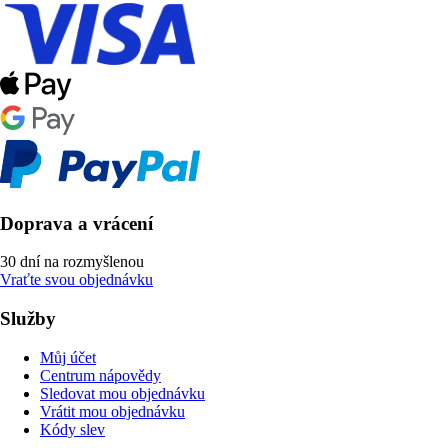
Doprava a vrácení
30 dní na rozmyšlenou
Vraťte svou objednávku
Služby
Můj účet
Centrum nápovědy
Sledovat mou objednávku
Vrátit mou objednávku
Kódy slev