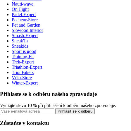
Nauti-wave
On-Fight
Padel-Expert
Pecheur-Store
Pet and Garden
Slowood Interior
Smash-Expert
Sneak'In
Sneakids
Sport is good
Training-Fit
Trek-Expert
Triathlon-Expert
TripnBikers
Vélo-Store
Winter-Expert
Přihlaste se k odběru našeho zpravodaje
Využijte slevu 10 % při přihlášení k odběru našeho zpravodaje.
Přihlásit se k odběru
Zůstaňte v kontaktu