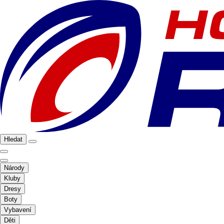
Hledat
Národy
Kluby
Dresy
Boty
Vybavení
Děti