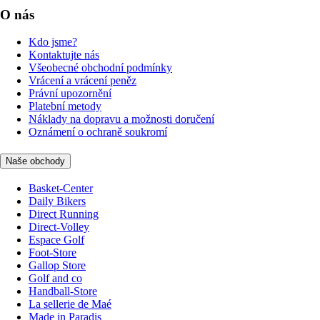
O nás
Kdo jsme?
Kontaktujte nás
Všeobecné obchodní podmínky
Vrácení a vrácení peněz
Právní upozornění
Platební metody
Náklady na dopravu a možnosti doručení
Oznámení o ochraně soukromí
Naše obchody
Basket-Center
Daily Bikers
Direct Running
Direct-Volley
Espace Golf
Foot-Store
Gallop Store
Golf and co
Handball-Store
La sellerie de Maé
Made in Paradis