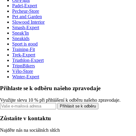
On-Fight
Padel-Expert
Pecheur-Store
Pet and Garden
Slowood Interior
Smash-Expert
Sneak'In
Sneakids
Sport is good
Training-Fit
Trek-Expert
Triathlon-Expert
TripnBikers
Vélo-Store
Winter-Expert
Přihlaste se k odběru našeho zpravodaje
Využijte slevu 10 % při přihlášení k odběru našeho zpravodaje.
Přihlásit se k odběru
Zůstaňte v kontaktu
Najděte nás na sociálních sítích