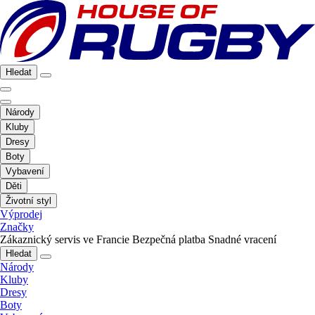
Hledat
Národy
Kluby
Dresy
Boty
Vybavení
Děti
Životní styl
Výprodej
Značky
Zákaznický servis ve Francie
Bezpečná platba
Snadné vracení
Hledat
Národy
Kluby
Dresy
Boty