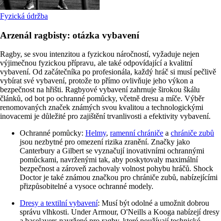
Fyzická údržba
Arzenál ragbisty: otázka vybavení
Ragby, se svou intenzitou a fyzickou náročností, vyžaduje nejen
výjimečnou fyzickou přípravu, ale také odpovídající a kvalitní
vybavení. Od začátečníka po profesionála, každý hráč si musí pečlivě
vybírat své vybavení, protože to přímo ovlivňuje jeho výkon a
bezpečnost na hřišti. Ragbyové vybavení zahrnuje širokou škálu
článků, od bot po ochranné pomůcky, včetně dresu a míče. Výběr
renomovaných značek známých svou kvalitou a technologickými
inovacemi je důležité pro zajištění trvanlivosti a efektivity vybavení.
Ochranné pomůcky:
Helmy
,
ramenní chrániče
a
chrániče zubů
jsou nezbytné pro omezení rizika zranění. Značky jako
Canterbury a Gilbert se vyznačují inovativními ochrannými
pomůckami, navrženými tak, aby poskytovaly maximální
bezpečnost a zároveň zachovaly volnost pohybu hráčů. Shock
Doctor je také známou značkou pro chrániče zubů, nabízejícími
přizpůsobitelné a vysoce ochranné modely.
Dresy a textilní vybavení
: Musí být odolné a umožnit dobrou
správu vlhkosti. Under Armour, O'Neills a Kooga nabízejí dresy
a baselayers navržené pro ragby, které používají technické