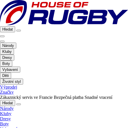
Hledat
Národy
Kluby
Dresy
Boty
Vybavení
Děti
Životní styl
Výprodej
Značky
Zákaznický servis ve Francie
Bezpečná platba
Snadné vracení
Hledat
Národy
Kluby
Dresy
Boty