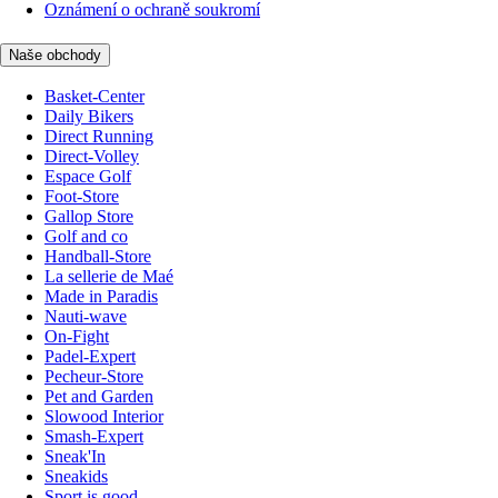
Oznámení o ochraně soukromí
Naše obchody
Basket-Center
Daily Bikers
Direct Running
Direct-Volley
Espace Golf
Foot-Store
Gallop Store
Golf and co
Handball-Store
La sellerie de Maé
Made in Paradis
Nauti-wave
On-Fight
Padel-Expert
Pecheur-Store
Pet and Garden
Slowood Interior
Smash-Expert
Sneak'In
Sneakids
Sport is good