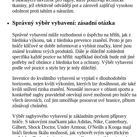
tkaniny, jež efektivně odvádějí pot a zároveň zajišťují vysokou
odolnost proti tahům a nárazům.
Správný výběr vybavení: zásadní otázka
Správné vybavení může rozhodnout o úspěchu na hřišti, jak z
hlediska výkonu, tak z hlediska prevence zranění. Proto je pro
hráče klíčové se dobře informovat a vybírat značky, které jsou
známé kvalitou svých produktů. Dále je důležité zohlednit
specifika každé pozice na hřišti: například útočník bude mít jiné
potřeby než obránce z hlediska bot a ochrany. Výběr vybavení
podle své pozice a stylu hry je tedy důležitý.
Investice do kvalitního vybavení se vyplatí v dlouhodobém
horizontu, nejen kvůli výkonům, kterých lze dosáhnout, ale také
kvůli snížení rizika zranění. Neustálé inovace v oblasti sportu a
konkrétně ragby pravidelně otevírají nové možnosti pro hráče na
všech úrovních, což jim umožňuje posouvat své hranice, přitom
zůstávají chráněni.
Výběr ragbyového vybavení je základním prvkem přípravy
hráče. S takovými značkami jako Adidas, Nike, Canterbury,
Gilbert, Shock Doctor, Under Armour, O'Neills a Kooga mají
hráči širokou škálu možností, jak vyhovět svým specifickým