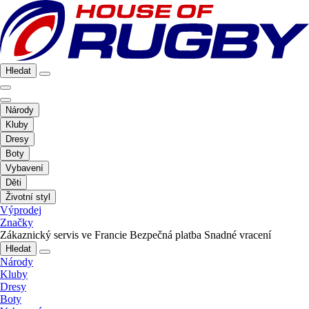
Hledat
Národy
Kluby
Dresy
Boty
Vybavení
Děti
Životní styl
Výprodej
Značky
Zákaznický servis ve Francie
Bezpečná platba
Snadné vracení
Hledat
Národy
Kluby
Dresy
Boty