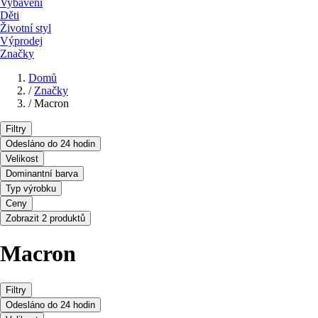
Vybavení
Děti
Životní styl
Výprodej
Značky
Domů
/
Značky
/
Macron
Filtry
Odesláno do 24 hodin
Velikost
Dominantní barva
Typ výrobku
Ceny
Zobrazit 2 produktů
Macron
Filtry
Odesláno do 24 hodin