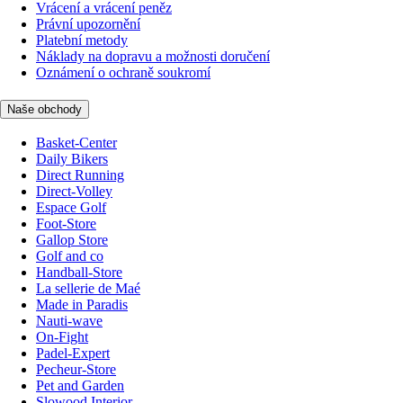
Vrácení a vrácení peněz
Právní upozornění
Platební metody
Náklady na dopravu a možnosti doručení
Oznámení o ochraně soukromí
Naše obchody
Basket-Center
Daily Bikers
Direct Running
Direct-Volley
Espace Golf
Foot-Store
Gallop Store
Golf and co
Handball-Store
La sellerie de Maé
Made in Paradis
Nauti-wave
On-Fight
Padel-Expert
Pecheur-Store
Pet and Garden
Slowood Interior