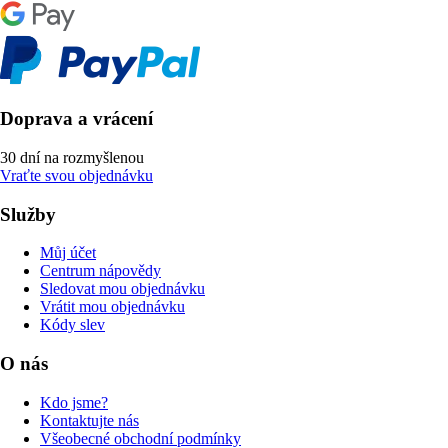
Doprava a vrácení
30 dní na rozmyšlenou
Vraťte svou objednávku
Služby
Můj účet
Centrum nápovědy
Sledovat mou objednávku
Vrátit mou objednávku
Kódy slev
O nás
Kdo jsme?
Kontaktujte nás
Všeobecné obchodní podmínky