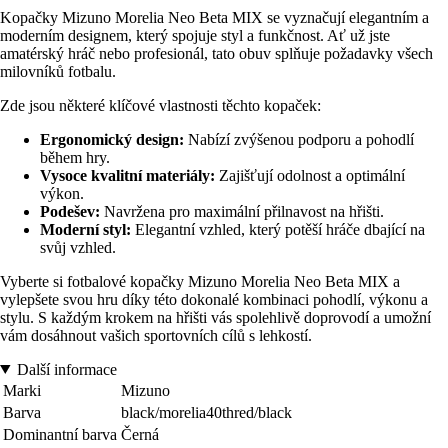
Kopačky Mizuno Morelia Neo Beta MIX se vyznačují elegantním a
moderním designem, který spojuje styl a funkčnost. Ať už jste
amatérský hráč nebo profesionál, tato obuv splňuje požadavky všech
milovníků fotbalu.
Zde jsou některé klíčové vlastnosti těchto kopaček:
Ergonomický design:
Nabízí zvýšenou podporu a pohodlí
během hry.
Vysoce kvalitní materiály:
Zajišťují odolnost a optimální
výkon.
Podešev:
Navržena pro maximální přilnavost na hřišti.
Moderní styl:
Elegantní vzhled, který potěší hráče dbající na
svůj vzhled.
Vyberte si fotbalové kopačky Mizuno Morelia Neo Beta MIX a
vylepšete svou hru díky této dokonalé kombinaci pohodlí, výkonu a
stylu. S každým krokem na hřišti vás spolehlivě doprovodí a umožní
vám dosáhnout vašich sportovních cílů s lehkostí.
Další informace
Marki
Mizuno
Barva
black/morelia40thred/black
Dominantní barva
Černá