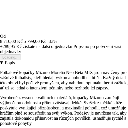
Od
8 716,00 Kč
5 799,00 Kč
-33%
+289,95 Kč
ziskate na dalsi objednavku
Pripsano po potvrzeni vasi
objednavky
Loading...
Popis
Fotbalové kopačky Mizuno Morelia Neo Beta MIX jsou navrženy pro
vášnivé fotbalisty, kteří hledají výkon a pohodlí na hřišti. Každý detail
této obuvi byl pečlivě promyšlen, aby nabídnul optimální herní zážitek,
ať už se jedná o intenzivní tréninky nebo rozhodující zápasy.
Vyrobené z vysoce kvalitních materiálů, kopačky Mizuno zaručují
výjimečnou odolnost a přitom zůstávají lehké. Svršek z měkké kůže
poskytuje vynikající přizpůsobení a maximální pohodlí, což umožňuje
hráčům plně se soustředit na svůj výkon. Podešev je navržena tak, aby
zajistila dokonalou přilnavost na různých površích, usnadňuje rychlé a
pohotové pohyby.