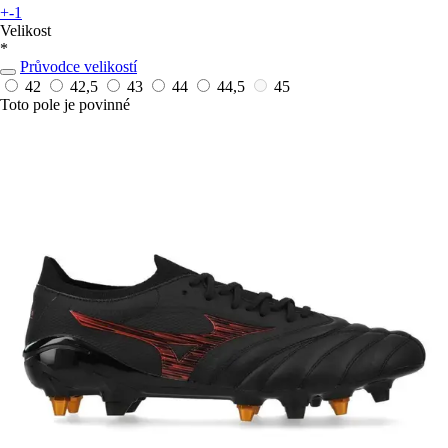
+-1
Velikost
*
Průvodce velikostí
42
42,5
43
44
44,5
45
Toto pole je povinné