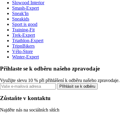
Slowood Interior
Smash-Expert
Sneak'In
Sneakids
Sport is good
Training-Fit
Trek-Expert
Triathlon-Expert
TripnBikers
Vélo-Store
Winter-Expert
Přihlaste se k odběru našeho zpravodaje
Využijte slevu 10 % při přihlášení k odběru našeho zpravodaje.
Přihlásit se k odběru
Zůstaňte v kontaktu
Najděte nás na sociálních sítích