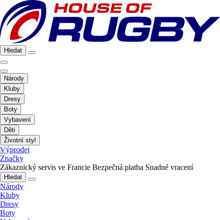
Hledat
Národy
Kluby
Dresy
Boty
Vybavení
Děti
Životní styl
Výprodej
Značky
Zákaznický servis ve Francie
Bezpečná platba
Snadné vracení
Hledat
Národy
Kluby
Dresy
Boty