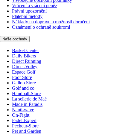
Všeobecné obchodní podmínky
Vrácení a vrácení peněz
Právní upozornění
Platební metody
Náklady na dopravu a možnosti doručení
Oznámení o ochraně soukromí
Naše obchody
Basket-Center
Daily Bikers
Direct Running
Direct-Volley
Espace Golf
Foot-Store
Gallop Store
Golf and co
Handball-Store
La sellerie de Maé
Made in Paradis
Nauti-wave
On-Fight
Padel-Expert
Pecheur-Store
Pet and Garden