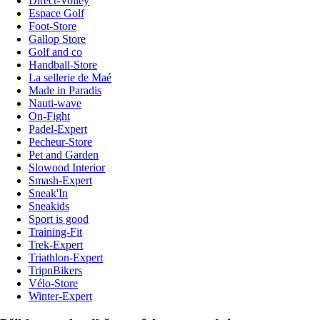
Direct-Volley
Espace Golf
Foot-Store
Gallop Store
Golf and co
Handball-Store
La sellerie de Maé
Made in Paradis
Nauti-wave
On-Fight
Padel-Expert
Pecheur-Store
Pet and Garden
Slowood Interior
Smash-Expert
Sneak'In
Sneakids
Sport is good
Training-Fit
Trek-Expert
Triathlon-Expert
TripnBikers
Vélo-Store
Winter-Expert