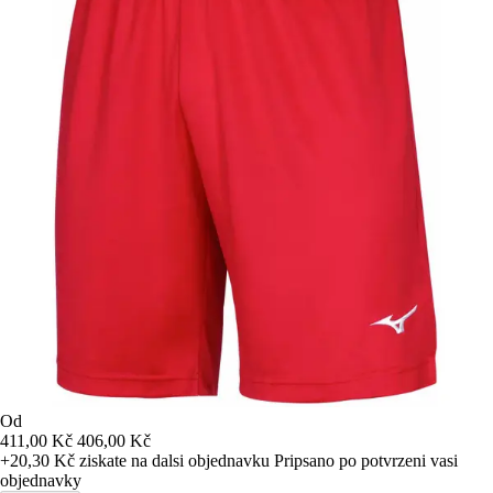
Od
411,00 Kč
406,00 Kč
+20,30 Kč
ziskate na dalsi objednavku
Pripsano po potvrzeni vasi
objednavky