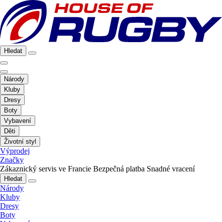
Hledat
Národy
Kluby
Dresy
Boty
Vybavení
Děti
Životní styl
Výprodej
Značky
Zákaznický servis ve Francie
Bezpečná platba
Snadné vracení
Hledat
Národy
Kluby
Dresy
Boty