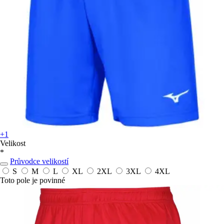
+1
Velikost
*
Průvodce velikostí
S
M
L
XL
2XL
3XL
4XL
Toto pole je povinné