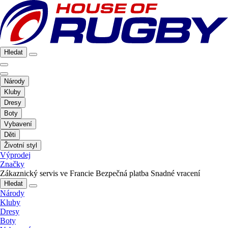
Hledat
Národy
Kluby
Dresy
Boty
Vybavení
Děti
Životní styl
Výprodej
Značky
Zákaznický servis ve Francie
Bezpečná platba
Snadné vracení
Hledat
Národy
Kluby
Dresy
Boty