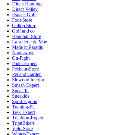
Direct Running
Direct-Volley
Espace Golf
Foot-Store
Gallop Store
Golf and co
Handball-Store
La sellerie de Maé
Made in Paradis
Nauti-wave
On-Fight
Padel-Expert
Pecheur-Store
Pet and Garden
Slowood Interior
Smash-Expert
Sneak'In
Sneakids
Sport is good
Training-Fit
Trek-Expert
Triathlon-Expert
TripnBikers
Vélo-Store
Winter-Expert