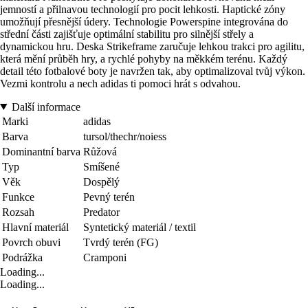
jemností a přilnavou technologií pro pocit lehkosti. Haptické zóny
umožňují přesnější údery. Technologie Powerspine integrována do
střední části zajišťuje optimální stabilitu pro silnější střely a
dynamickou hru. Deska Strikeframe zaručuje lehkou trakci pro agilitu,
která mění průběh hry, a rychlé pohyby na měkkém terénu. Každý
detail této fotbalové boty je navržen tak, aby optimalizoval tvůj výkon.
Vezmi kontrolu a nech adidas ti pomoci hrát s odvahou.
Další informace
Marki
adidas
Barva
tursol/thechr/noiess
Dominantní barva
Růžová
Typ
Smíšené
Věk
Dospělý
Funkce
Pevný terén
Rozsah
Predator
Hlavní materiál
Syntetický materiál / textil
Povrch obuvi
Tvrdý terén (FG)
Podrážka
Cramponi
Loading...
Loading...