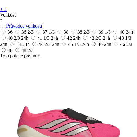
+-2
Velikost
*
Průvodce velikostí
36
36 2/3
37 1/3
38
38 2/3
39 1/3
40
24h
40 2/3
24h
41 1/3
24h
42
24h
42 2/3
24h
43 1/3
24h
44
24h
44 2/3
24h
45 1/3
24h
46
24h
46 2/3
48
48 2/3
Toto pole je povinné