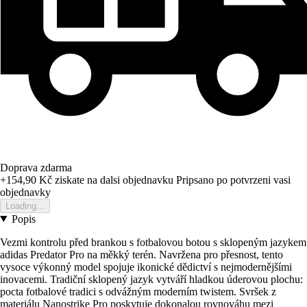
Doprava zdarma
+154,90 Kč
ziskate na dalsi objednavku
Pripsano po potvrzeni vasi
objednavky
Loading...
Popis
Vezmi kontrolu před brankou s fotbalovou botou s sklopeným jazykem
adidas Predator Pro na měkký terén. Navržena pro přesnost, tento
vysoce výkonný model spojuje ikonické dědictví s nejmodernějšími
inovacemi. Tradiční sklopený jazyk vytváří hladkou úderovou plochu:
pocta fotbalové tradici s odvážným moderním twistem. Svršek z
materiálu Nanostrike Pro poskytuje dokonalou rovnováhu mezi