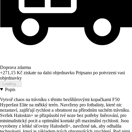
Doprava zdarma
+271,15 Kč
ziskate na dalsi objednavku
Pripsano po potvrzeni vasi
objednavky
Loading...
Popis
Vytvoř chaos na trávníku s těmito bezšňůrovými kopačkami F50
Hyperfast Elite na měkký terén. Navrženy pro fotbalisty, které nic
nezastaví, zajišťují rychlost a obratnost na přírodním suchém trávníku.
Svršek Haloskin+ se přizpůsobí tvé noze bez potřeby šněrování, pro
minimalistický pocit a optimální kontakt při maximální rychlosti. Jsou
vyrobeny z lehké síťoviny Haloshell+, navržené tak, aby odhalila
technologii, která je základem tvých ohromujících zrychlení. Pod nimi