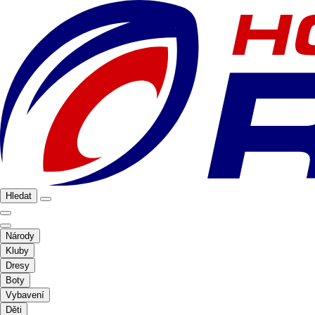
Hledat
Národy
Kluby
Dresy
Boty
Vybavení
Děti