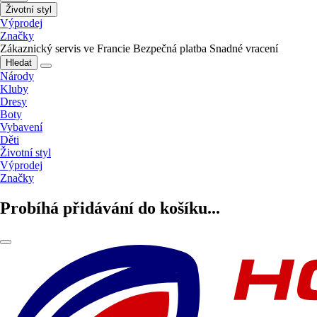
Životní styl
Výprodej
Značky
Zákaznický servis ve Francie
Bezpečná platba
Snadné vracení
Hledat
Národy
Kluby
Dresy
Boty
Vybavení
Děti
Životní styl
Výprodej
Značky
Probíhá přidávání do košíku...