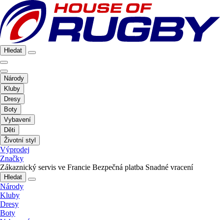
Hledat
Národy
Kluby
Dresy
Boty
Vybavení
Děti
Životní styl
Výprodej
Značky
Zákaznický servis ve Francie
Bezpečná platba
Snadné vracení
Hledat
Národy
Kluby
Dresy
Boty