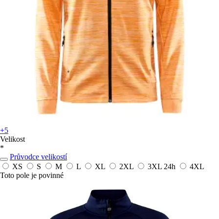
+5
Velikost
*
Průvodce velikostí
XS
S
M
L
XL
2XL
3XL
24h
4XL
Toto pole je povinné