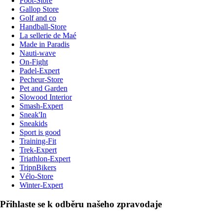
Foot-Store
Gallop Store
Golf and co
Handball-Store
La sellerie de Maé
Made in Paradis
Nauti-wave
On-Fight
Padel-Expert
Pecheur-Store
Pet and Garden
Slowood Interior
Smash-Expert
Sneak'In
Sneakids
Sport is good
Training-Fit
Trek-Expert
Triathlon-Expert
TripnBikers
Vélo-Store
Winter-Expert
Přihlaste se k odběru našeho zpravodaje