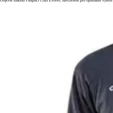
Objevte mikinu s kapucí Craft Evolve, navrženou pro optimální výkon 