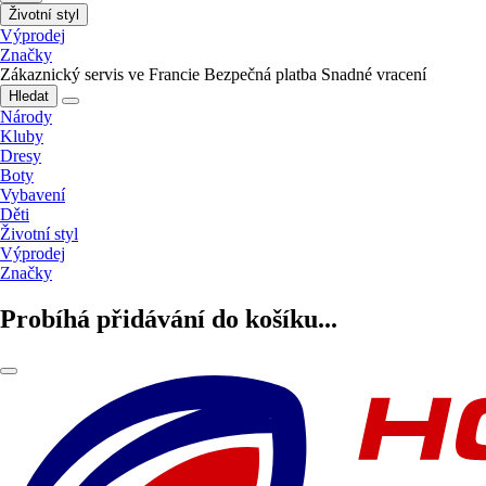
Životní styl
Výprodej
Značky
Zákaznický servis ve Francie
Bezpečná platba
Snadné vracení
Hledat
Národy
Kluby
Dresy
Boty
Vybavení
Děti
Životní styl
Výprodej
Značky
Probíhá přidávání do košíku...