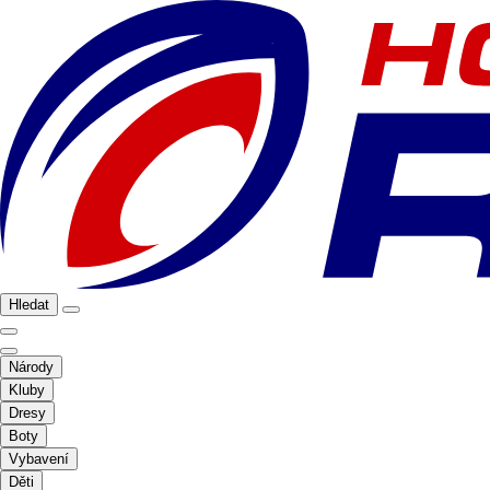
Hledat
Národy
Kluby
Dresy
Boty
Vybavení
Děti