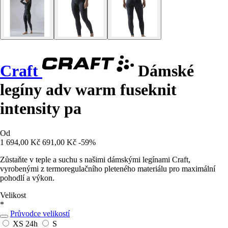
Craft
Dámské
legíny adv warm fuseknit
intensity pa
Od
1 694,00 Kč
691,00 Kč
-59%
Zůstaňte v teple a suchu s našimi dámskými legínami Craft,
vyrobenými z termoregulačního pleteného materiálu pro maximální
pohodlí a výkon.
Velikost
*
Průvodce velikostí
XS
24h
S