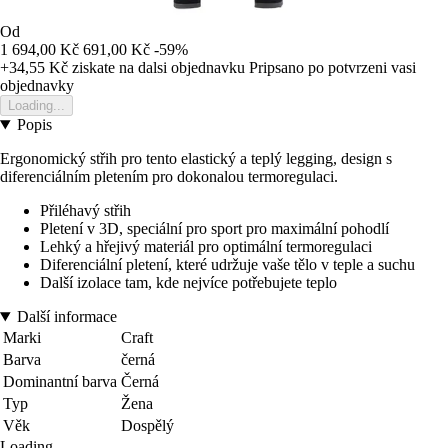
Od
1 694,00 Kč
691,00 Kč
-59%
+34,55 Kč
ziskate na dalsi objednavku
Pripsano po potvrzeni vasi
objednavky
Loading...
Popis
Ergonomický střih pro tento elastický a teplý legging, design s
diferenciálním pletením pro dokonalou termoregulaci.
Přiléhavý střih
Pletení v 3D, speciální pro sport pro maximální pohodlí
Lehký a hřejivý materiál pro optimální termoregulaci
Diferenciální pletení, které udržuje vaše tělo v teple a suchu
Další izolace tam, kde nejvíce potřebujete teplo
Další informace
Marki
Craft
Barva
černá
Dominantní barva
Černá
Typ
Žena
Věk
Dospělý
Loading...