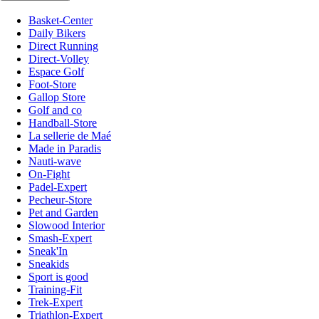
Basket-Center
Daily Bikers
Direct Running
Direct-Volley
Espace Golf
Foot-Store
Gallop Store
Golf and co
Handball-Store
La sellerie de Maé
Made in Paradis
Nauti-wave
On-Fight
Padel-Expert
Pecheur-Store
Pet and Garden
Slowood Interior
Smash-Expert
Sneak'In
Sneakids
Sport is good
Training-Fit
Trek-Expert
Triathlon-Expert