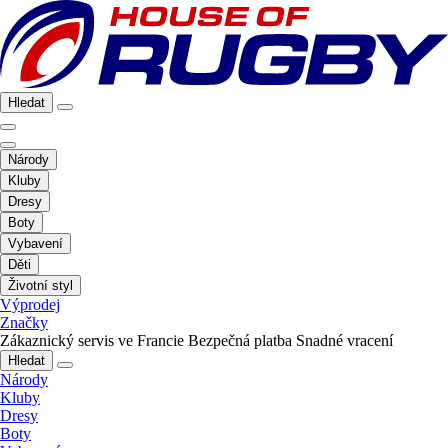
Hledat
Národy
Kluby
Dresy
Boty
Vybavení
Děti
Životní styl
Výprodej
Značky
Zákaznický servis ve Francie
Bezpečná platba
Snadné vracení
Hledat
Národy
Kluby
Dresy
Boty