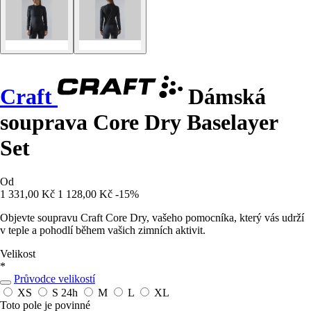
Craft
Dámská
souprava Core Dry Baselayer
Set
Od
1 331,00 Kč
1 128,00 Kč
-15%
Objevte soupravu Craft Core Dry, vašeho pomocníka, který vás udrží
v teple a pohodlí během vašich zimních aktivit.
Velikost
*
Průvodce velikostí
XS
S
24h
M
L
XL
Toto pole je povinné