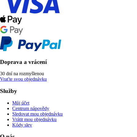
Doprava a vrácení
30 dní na rozmyšlenou
Vraťte svou objednávku
Služby
Můj účet
Centrum nápovědy
Sledovat mou objednávku
Vrátit mou objednávku
Kódy slev
O nás