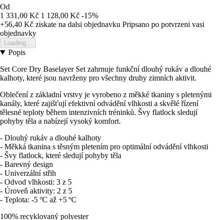
Od
1 331,00 Kč
1 128,00 Kč
-15%
+56,40 Kč
ziskate na dalsi objednavku
Pripsano po potvrzeni vasi
objednavky
Loading...
Popis
Set Core Dry Baselayer Set zahrnuje funkční dlouhý rukáv a dlouhé
kalhoty, které jsou navrženy pro všechny druhy zimních aktivit.
Oblečení z základní vrstvy je vyrobeno z měkké tkaniny s pletenými
kanály, které zajišťují efektivní odvádění vlhkosti a skvělé řízení
tělesné teploty během intenzivních tréninků. Švy flatlock sledují
pohyby těla a nabízejí vysoký komfort.
- Dlouhý rukáv a dlouhé kalhoty
- Měkká tkanina s těsným pletením pro optimální odvádění vlhkosti
- Švy flatlock, které sledují pohyby těla
- Barevný design
- Univerzální střih
- Odvod vlhkosti: 3 z 5
- Úroveň aktivity: 2 z 5
- Teplota: -5 ºC až +5 ºC
100% recyklovaný polyester