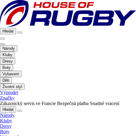
Hledat
Národy
Kluby
Dresy
Boty
Vybavení
Děti
Životní styl
Výprodej
Značky
Zákaznický servis ve Francie
Bezpečná platba
Snadné vracení
Hledat
Národy
Kluby
Dresy
Boty