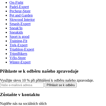
On-Fight
Padel-Expert
Pecheur-Store
Pet and Garden
Slowood Interior
Smash-Expert
Sneak'In
Sneakids
Sport is good
Training-Fit
Trek-Expert
Triathlon-Expert
TripnBikers
Vélo-Store
Winter-Expert
Přihlaste se k odběru našeho zpravodaje
Využijte slevu 10 % při přihlášení k odběru našeho zpravodaje.
Přihlásit se k odběru
Zůstaňte v kontaktu
Najděte nás na sociálních sítích