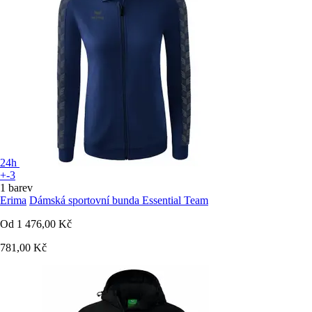
24h
+-3
1 barev
Erima
Dámská sportovní bunda Essential Team
Od
1 476,00 Kč
781,00 Kč