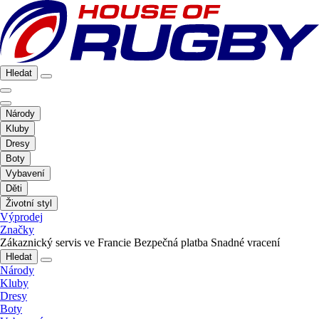
Hledat
Národy
Kluby
Dresy
Boty
Vybavení
Děti
Životní styl
Výprodej
Značky
Zákaznický servis ve Francie
Bezpečná platba
Snadné vracení
Hledat
Národy
Kluby
Dresy
Boty