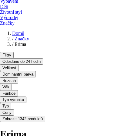
Vybavení
Děti
Životní styl
Výprodej
Značky
Domů
/
Značky
/
Erima
Filtry
Odesláno do 24 hodin
Velikost
Dominantní barva
Rozsah
Věk
Funkce
Typ výrobku
Typ
Ceny
Zobrazit 1342 produktů
Erima