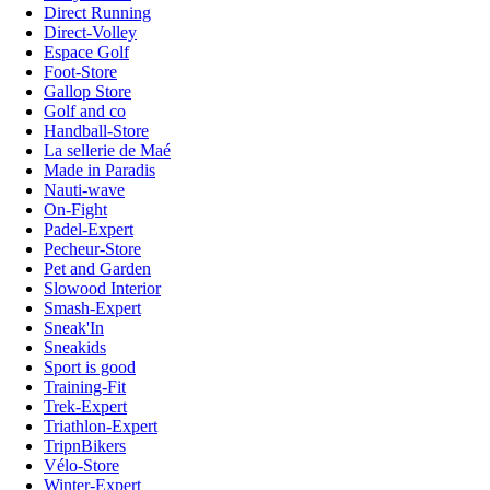
Direct Running
Direct-Volley
Espace Golf
Foot-Store
Gallop Store
Golf and co
Handball-Store
La sellerie de Maé
Made in Paradis
Nauti-wave
On-Fight
Padel-Expert
Pecheur-Store
Pet and Garden
Slowood Interior
Smash-Expert
Sneak'In
Sneakids
Sport is good
Training-Fit
Trek-Expert
Triathlon-Expert
TripnBikers
Vélo-Store
Winter-Expert