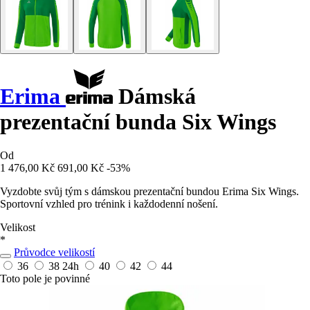
Erima
Dámská
prezentační bunda Six Wings
Od
1 476,00 Kč
691,00 Kč
-53%
Vyzdobte svůj tým s dámskou prezentační bundou Erima Six Wings.
Sportovní vzhled pro trénink i každodenní nošení.
Velikost
*
Průvodce velikostí
36
38
24h
40
42
44
Toto pole je povinné