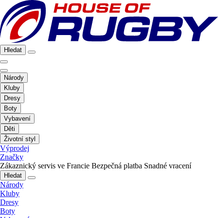
Hledat
Národy
Kluby
Dresy
Boty
Vybavení
Děti
Životní styl
Výprodej
Značky
Zákaznický servis ve Francie
Bezpečná platba
Snadné vracení
Hledat
Národy
Kluby
Dresy
Boty