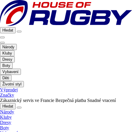
Hledat
Národy
Kluby
Dresy
Boty
Vybavení
Děti
Životní styl
Výprodej
Značky
Zákaznický servis ve Francie
Bezpečná platba
Snadné vracení
Hledat
Národy
Kluby
Dresy
Boty