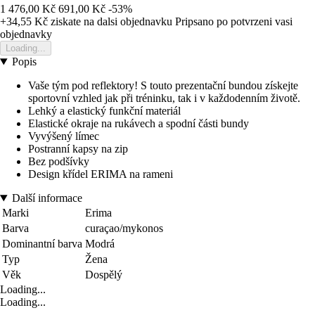
1 476,00 Kč
691,00 Kč
-53%
+34,55 Kč
ziskate na dalsi objednavku
Pripsano po potvrzeni vasi
objednavky
Loading...
Popis
Vaše tým pod reflektory! S touto prezentační bundou získejte
sportovní vzhled jak při tréninku, tak i v každodenním životě.
Lehký a elastický funkční materiál
Elastické okraje na rukávech a spodní části bundy
Vyvýšený límec
Postranní kapsy na zip
Bez podšívky
Design křídel ERIMA na rameni
Další informace
Marki
Erima
Barva
curaçao/mykonos
Dominantní barva
Modrá
Typ
Žena
Věk
Dospělý
Loading...
Loading...