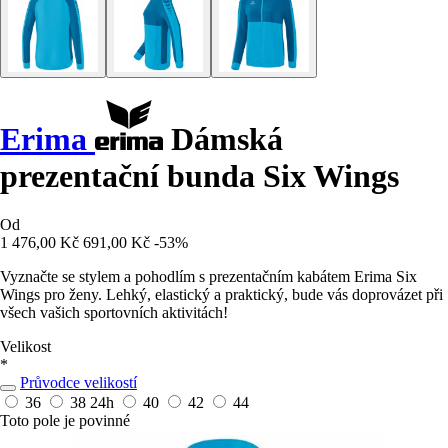
Erima
Dámská
prezentační bunda Six Wings
Od
1 476,00 Kč
691,00 Kč
-53%
Vyznačte se stylem a pohodlím s prezentačním kabátem Erima Six
Wings pro ženy. Lehký, elastický a praktický, bude vás doprovázet při
všech vašich sportovních aktivitách!
Velikost
*
Průvodce velikostí
36
38
24h
40
42
44
Toto pole je povinné