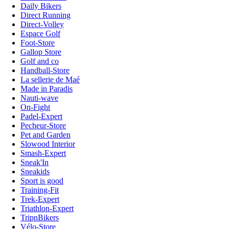
Daily Bikers
Direct Running
Direct-Volley
Espace Golf
Foot-Store
Gallop Store
Golf and co
Handball-Store
La sellerie de Maé
Made in Paradis
Nauti-wave
On-Fight
Padel-Expert
Pecheur-Store
Pet and Garden
Slowood Interior
Smash-Expert
Sneak'In
Sneakids
Sport is good
Training-Fit
Trek-Expert
Triathlon-Expert
TripnBikers
Vélo-Store