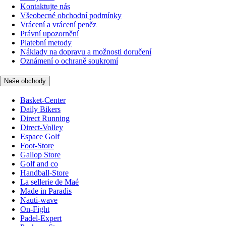
Kontaktujte nás
Všeobecné obchodní podmínky
Vrácení a vrácení peněz
Právní upozornění
Platební metody
Náklady na dopravu a možnosti doručení
Oznámení o ochraně soukromí
Naše obchody
Basket-Center
Daily Bikers
Direct Running
Direct-Volley
Espace Golf
Foot-Store
Gallop Store
Golf and co
Handball-Store
La sellerie de Maé
Made in Paradis
Nauti-wave
On-Fight
Padel-Expert