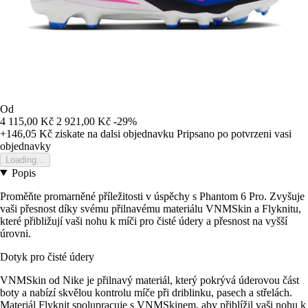
Od
4 115,00 Kč
2 921,00 Kč
-29%
+146,05 Kč
ziskate na dalsi objednavku
Pripsano po potvrzeni vasi
objednavky
Loading...
Popis
Proměňte promarněné příležitosti v úspěchy s Phantom 6 Pro. Zvyšuje
vaši přesnost díky svému přilnavému materiálu VNMSkin a Flyknitu,
které přibližují vaši nohu k míči pro čisté údery a přesnost na vyšší
úrovni.
Dotyk pro čisté údery
VNMSkin od Nike je přilnavý materiál, který pokrývá úderovou část
boty a nabízí skvělou kontrolu míče při driblinku, pasech a střelách.
Materiál Flyknit spolupracuje s VNMSkinem, aby přiblížil vaši nohu k