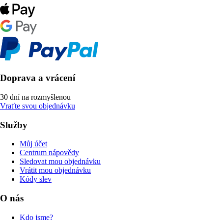
Doprava a vrácení
30 dní na rozmyšlenou
Vraťte svou objednávku
Služby
Můj účet
Centrum nápovědy
Sledovat mou objednávku
Vrátit mou objednávku
Kódy slev
O nás
Kdo jsme?