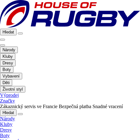
Hledat
Národy
Kluby
Dresy
Boty
Vybavení
Děti
Životní styl
Výprodej
Značky
Zákaznický servis ve Francie
Bezpečná platba
Snadné vracení
Hledat
Národy
Kluby
Dresy
Boty