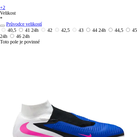
+2
Velikost
*
Průvodce velikostí
40,5
41
24h
42
42,5
43
44
24h
44,5
45
24h
46
24h
Toto pole je povinné