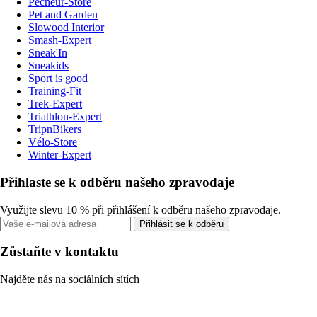
Pecheur-Store
Pet and Garden
Slowood Interior
Smash-Expert
Sneak'In
Sneakids
Sport is good
Training-Fit
Trek-Expert
Triathlon-Expert
TripnBikers
Vélo-Store
Winter-Expert
Přihlaste se k odběru našeho zpravodaje
Využijte slevu 10 % při přihlášení k odběru našeho zpravodaje.
Přihlásit se k odběru
Zůstaňte v kontaktu
Najděte nás na sociálních sítích