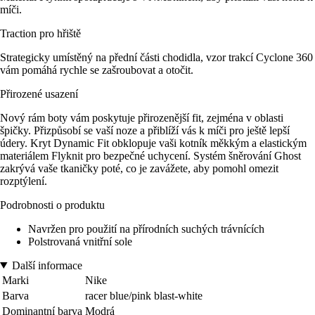
míči.
Traction pro hřiště
Strategicky umístěný na přední části chodidla, vzor trakcí Cyclone 360
vám pomáhá rychle se zašroubovat a otočit.
Přirozené usazení
Nový rám boty vám poskytuje přirozenější fit, zejména v oblasti
špičky. Přizpůsobí se vaší noze a přiblíží vás k míči pro ještě lepší
údery. Kryt Dynamic Fit obklopuje vaši kotník měkkým a elastickým
materiálem Flyknit pro bezpečné uchycení. Systém šněrování Ghost
zakrývá vaše tkaničky poté, co je zavážete, aby pomohl omezit
rozptýlení.
Podrobnosti o produktu
Navržen pro použití na přírodních suchých trávnících
Polstrovaná vnitřní sole
Další informace
Marki
Nike
Barva
racer blue/pink blast-white
Dominantní barva
Modrá