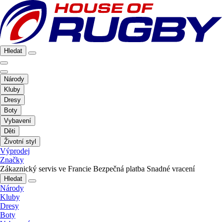
Hledat
Národy
Kluby
Dresy
Boty
Vybavení
Děti
Životní styl
Výprodej
Značky
Zákaznický servis ve Francie
Bezpečná platba
Snadné vracení
Hledat
Národy
Kluby
Dresy
Boty