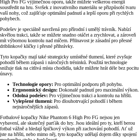
High Pro FG výjimečnou oporu, takže můžete veškerou energii
soustředit na hru. Svršek z inovativního materiálu se přizpůsobí tvaru
vaší nohy, což zajišťuje optimální padnutí a lepší oporu při rychlých
pohybech.
Podešev je speciálně navržená pro přírodní i umělý trávník. Nabízí
skvělou trakci, takže se můžete snadno otáčet a zrychlovat, a zároveň
mít výbornou kontrolu nad míčem. Přilnavost je zásadní pro přesné
driblinkové kličky i přesné přihrávky.
Tyto kopačky mají také strategicky umístěné tlumení, které zvyšuje
pohodlí během zápasů i náročných tréninků. Použitá technologie
snižuje tlak na citlivá místa chodidla, takže můžete hrát déle bez pocitu
únavy.
Technologie opory:
Pro optimální podporu při pohybu.
Ergonomický design:
Dokonalé padnutí pro maximální výkon.
Odolná podešev:
Pro výjimečnou trakci a kontrolu na hřišti.
Vylepšené tlumení:
Pro dlouhotrvající pohodlí i během
nejnáročnějších zápasů.
Fotbalové kopačky Nike Phantom 6 High Pro FG nejsou jen
vybavení, ale skutečný parťák do hry. Jsou ideální pro ty, kteří berou
fotbal vážně a hledají špičkový výkon při zachování pohodlí. Ať už
jste na hřišti, nebo mimo něj, tyto kopačky udělají dojem díky spojení
moderního stylu a funkčnosti.