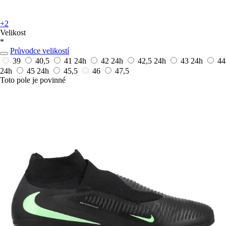
+2
Velikost
*
Průvodce velikostí
39
40,5
41
24h
42
24h
42,5
24h
43
24h
44
24h
45
24h
45,5
46
47,5
Toto pole je povinné