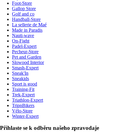
Foot-Store
Gallop Store
Golf and co
Handball-Store
La sellerie de Maé
Made in Paradis
Nauti-wave
On-Fight
Padel-Expert
Pecheur-Store
Pet and Garden
Slowood Interior
Smash-Expert
Sneak'In
Sneakids
Sport is good
Training-Fit
Trek-Expert
Triathlon-Expert
TripnBikers
Vélo-Store
Winter-Expert
Přihlaste se k odběru našeho zpravodaje