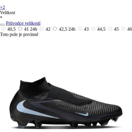
+2
Velikost
*
Průvodce velikostí
40,5
41
24h
42
42,5
24h
43
44,5
45
46
Toto pole je povinné