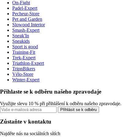
On-Fight
Padel-Expert
Pecheur-Store
Pet and Garden
Slowood Interior
Smash-Expert
Sneak'In
Sneakids
Sport is good
Training-Fit
Trek-Expert
Triathlon-Expert
TripnBikers
Vélo-Store
Winter-Expert
Přihlaste se k odběru našeho zpravodaje
Využijte slevu 10 % při přihlášení k odběru našeho zpravodaje.
Přihlásit se k odběru
Zůstaňte v kontaktu
Najděte nás na sociálních sítích