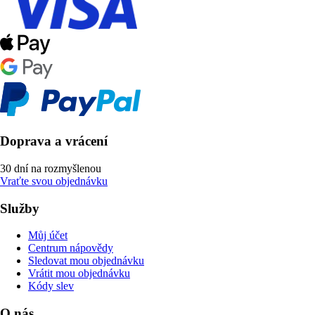
Doprava a vrácení
30 dní na rozmyšlenou
Vraťte svou objednávku
Služby
Můj účet
Centrum nápovědy
Sledovat mou objednávku
Vrátit mou objednávku
Kódy slev
O nás