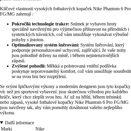
Klíčové vlastnosti vysokých fotbalových kopaček Nike Phantom 6 Pro
FG/MG zahrnují :
Pokročilá technologie trakce:
Snímek je vybaven hroty
speciálně navrženými pro výjimečnou přilnavost na přírodních i
syntetických trávnících, což vám umožňuje vykonávat výbušné
pohyby s jistotou.
Optimalizovaný systém šněrování:
Systém šněrování, který
podporuje personalizované uchycení, zajišťující, že vaše nohy
jsou pohodlně drženy na místě, i během nejintenzivnějších
zápasů.
Zvýšené pohodlí:
Měkká a polstrovaná vnitřní podšívka
poskytuje neporovnatelný komfort, což vám umožňuje soustředit
se na svou hru bez rozptýlení.
Se svými špičkovými výkony a moderním designem jsou tyto kopačky
víc než jen sportovní vybavení: jsou skutečnou výhodou pro každého
hráče, který chce zlepšit svou hru. Ať už na hřišti, během tréninků
nebo zápasů, vysoké fotbalové kopačky Nike Phantom 6 Pro FG/MG
jsou navrženy tak, aby vám pomohly dosáhnout vašeho nejlepšího
výkonu.
Další informace
Marki
Nike