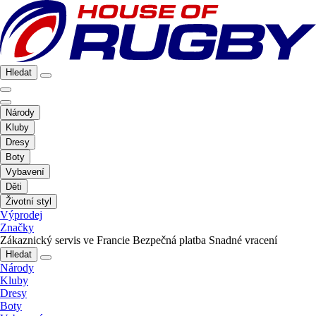
Hledat
Národy
Kluby
Dresy
Boty
Vybavení
Děti
Životní styl
Výprodej
Značky
Zákaznický servis ve Francie
Bezpečná platba
Snadné vracení
Hledat
Národy
Kluby
Dresy
Boty