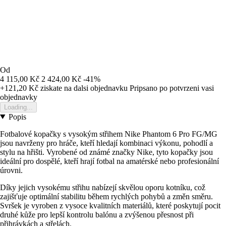
Od
4 115,00 Kč
2 424,00 Kč
-41%
+121,20 Kč
ziskate na dalsi objednavku
Pripsano po potvrzeni vasi
objednavky
Loading...
Popis
Fotbalové kopačky s vysokým střihem Nike Phantom 6 Pro FG/MG
jsou navrženy pro hráče, kteří hledají kombinaci výkonu, pohodlí a
stylu na hřišti. Vyrobené od známé značky Nike, tyto kopačky jsou
ideální pro dospělé, kteří hrají fotbal na amatérské nebo profesionální
úrovni.
Díky jejich vysokému střihu nabízejí skvělou oporu kotníku, což
zajišťuje optimální stabilitu během rychlých pohybů a změn směru.
Svršek je vyroben z vysoce kvalitních materiálů, které poskytují pocit
druhé kůže pro lepší kontrolu balónu a zvýšenou přesnost při
přihrávkách a střelách.