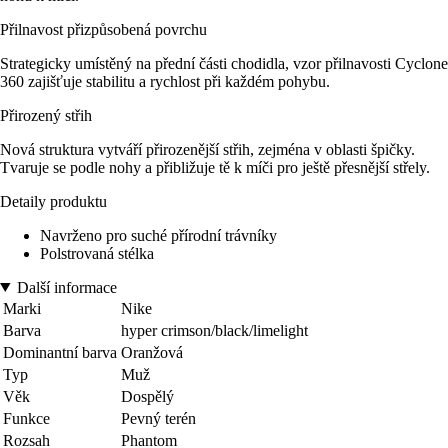
Přilnavost přizpůsobená povrchu
Strategicky umístěný na přední části chodidla, vzor přilnavosti Cyclone
360 zajišťuje stabilitu a rychlost při každém pohybu.
Přirozený střih
Nová struktura vytváří přirozenější střih, zejména v oblasti špičky.
Tvaruje se podle nohy a přibližuje tě k míči pro ještě přesnější střely.
Detaily produktu
Navrženo pro suché přírodní trávníky
Polstrovaná stélka
Další informace
Marki
Nike
Barva
hyper crimson/black/limelight
Dominantní barva
Oranžová
Typ
Muž
Věk
Dospělý
Funkce
Pevný terén
Rozsah
Phantom