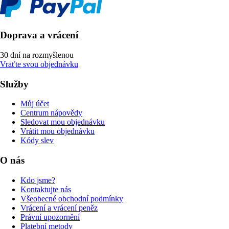
Doprava a vrácení
30 dní na rozmyšlenou
Vraťte svou objednávku
Služby
Můj účet
Centrum nápovědy
Sledovat mou objednávku
Vrátit mou objednávku
Kódy slev
O nás
Kdo jsme?
Kontaktujte nás
Všeobecné obchodní podmínky
Vrácení a vrácení peněz
Právní upozornění
Platební metody