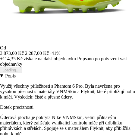
Od
3 873,00 Kč
2 287,00 Kč
-41%
+114,35 Kč
ziskate na dalsi objednavku
Pripsano po potvrzeni vasi
objednavky
Loading...
Popis
Využij všechny příležitosti s Phantom 6 Pro. Byla navržena pro
vysokou přesnost s materiály VNMSkin a Flyknit, které přibližují nohu
k míči. Výsledek: čisté a přesné údery.
Dotek preciznosti
Úderová plocha je pokryta Nike VNMSkin, velmi přilnavým
materiálem, který zajišťuje vynikající kontrolu míče při driblinku,
přihrávkách a střelách. Spojuje se s materiálem Flyknit, aby přiblížila
nohu k míči.