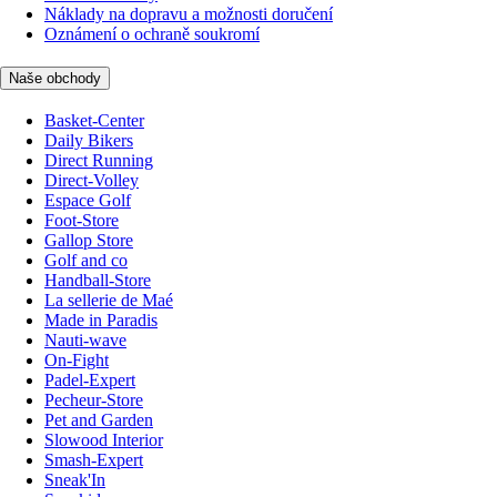
Náklady na dopravu a možnosti doručení
Oznámení o ochraně soukromí
Naše obchody
Basket-Center
Daily Bikers
Direct Running
Direct-Volley
Espace Golf
Foot-Store
Gallop Store
Golf and co
Handball-Store
La sellerie de Maé
Made in Paradis
Nauti-wave
On-Fight
Padel-Expert
Pecheur-Store
Pet and Garden
Slowood Interior
Smash-Expert
Sneak'In