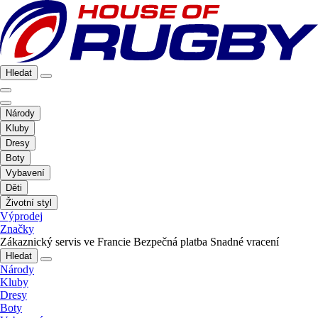
Hledat
Národy
Kluby
Dresy
Boty
Vybavení
Děti
Životní styl
Výprodej
Značky
Zákaznický servis ve Francie
Bezpečná platba
Snadné vracení
Hledat
Národy
Kluby
Dresy
Boty