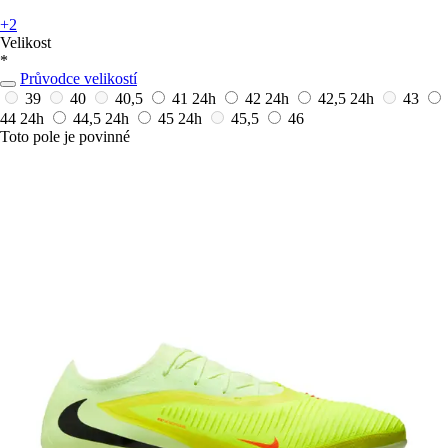
+2
Velikost
*
Průvodce velikostí
39
40
40,5
41
24h
42
24h
42,5
24h
43
44
24h
44,5
24h
45
24h
45,5
46
Toto pole je povinné