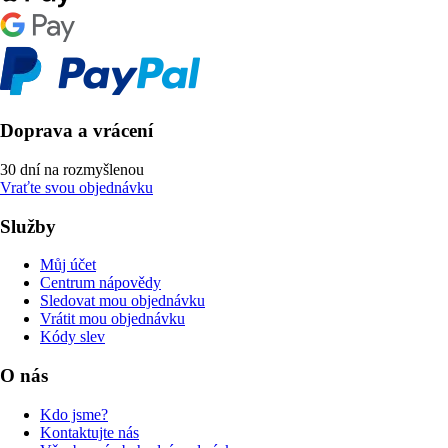
Doprava a vrácení
30 dní na rozmyšlenou
Vraťte svou objednávku
Služby
Můj účet
Centrum nápovědy
Sledovat mou objednávku
Vrátit mou objednávku
Kódy slev
O nás
Kdo jsme?
Kontaktujte nás