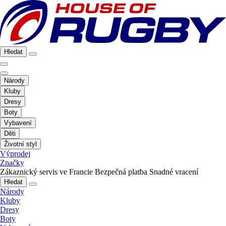
Hledat
Národy
Kluby
Dresy
Boty
Vybavení
Děti
Životní styl
Výprodej
Značky
Zákaznický servis ve Francie
Bezpečná platba
Snadné vracení
Hledat
Národy
Kluby
Dresy
Boty