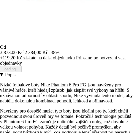
Od
3 873,00 Kč
2 384,00 Kč
-38%
+119,20 Kč
ziskate na dalsi objednavku
Pripsano po potvrzeni vasi
objednavky
Loading...
Popis
Nízké fotbalové boty Nike Phantom 6 Pro FG jsou navrženy pro
vášnivé hráče, kteří hledají způsob, jak zlepšit své výkony na hřišti. S
uznávanou odborností v oblasti sportu, Nike vyvinula tento model, aby
nabídla dokonalou kombinaci pohodlí, lehkosti a přilnavosti.
Navrženy pro dospělé muže, tyto boty jsou ideální pro ty, kteří chtějí
pozvednout svou úroveň hry ve fotbale. Pokročilá technologie použitá
v Phantom 6 Pro FG zaručuje optimální zajištění nohy, což dovoluje
velkou volnost pohybu. Každý detail byl pečlivě promyšlen, aby
nabídl pocit blízkosti k míči, což podporuje lepší přesnost při pasech a