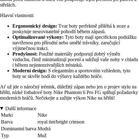
střelách.
Hlavní vlastnosti:
Ergonomický design:
Tvar boty perfektně přiléhá k noze a
poskytuje nesrovnatelné pohodlí během zápasů.
Optimalizované výkony:
Tyto boty mají specifickou podrážku
navrženou pro přírodní nebo umělé trávníky, zaručující
výjimečnou trakci.
Prodyšnost:
Použité materiály podporují dobrý výměn
vzduchu, čímž minimalizují pocení a udržují vaše nohy v chladu
i během nejintenzivnějších tréninků.
Moderní design:
S elegantním a sportovním vzhledem, tyto
boty se skvěle hodí do výbavy každého hráče.
Ať už jde o náročný trénink, důležitý zápas nebo jen o projev stylu na
hřišti, nízké fotbalové boty Nike Phantom 6 Pro FG splňují požadavky
moderních hráčů. Nečekejte a zažijte výkon Nike na hřišti!
Další informace
Marki
Nike
Barva
royal tint/bright crimson
Dominantní barva
Modrá
Typ
Muž