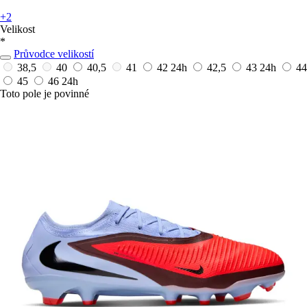
+2
Velikost
*
Průvodce velikostí
38,5
40
40,5
41
42
24h
42,5
43
24h
44
45
46
24h
Toto pole je povinné