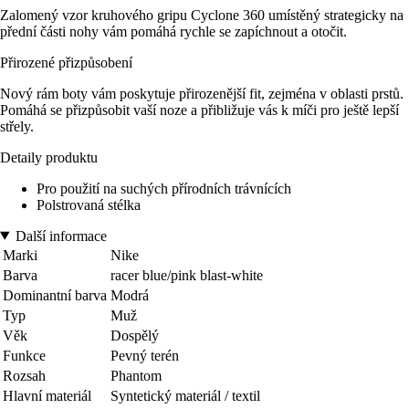
Zalomený vzor kruhového gripu Cyclone 360 umístěný strategicky na
přední části nohy vám pomáhá rychle se zapíchnout a otočit.
Přirozené přizpůsobení
Nový rám boty vám poskytuje přirozenější fit, zejména v oblasti prstů.
Pomáhá se přizpůsobit vaší noze a přibližuje vás k míči pro ještě lepší
střely.
Detaily produktu
Pro použití na suchých přírodních trávnících
Polstrovaná stélka
Další informace
Marki
Nike
Barva
racer blue/pink blast-white
Dominantní barva
Modrá
Typ
Muž
Věk
Dospělý
Funkce
Pevný terén
Rozsah
Phantom
Hlavní materiál
Syntetický materiál / textil