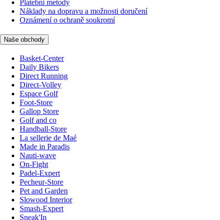
Platební metody
Náklady na dopravu a možnosti doručení
Oznámení o ochraně soukromí
Naše obchody
Basket-Center
Daily Bikers
Direct Running
Direct-Volley
Espace Golf
Foot-Store
Gallop Store
Golf and co
Handball-Store
La sellerie de Maé
Made in Paradis
Nauti-wave
On-Fight
Padel-Expert
Pecheur-Store
Pet and Garden
Slowood Interior
Smash-Expert
Sneak'In