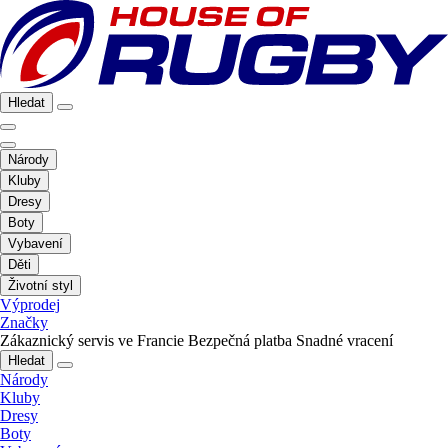
Hledat
Národy
Kluby
Dresy
Boty
Vybavení
Děti
Životní styl
Výprodej
Značky
Zákaznický servis ve Francie
Bezpečná platba
Snadné vracení
Hledat
Národy
Kluby
Dresy
Boty