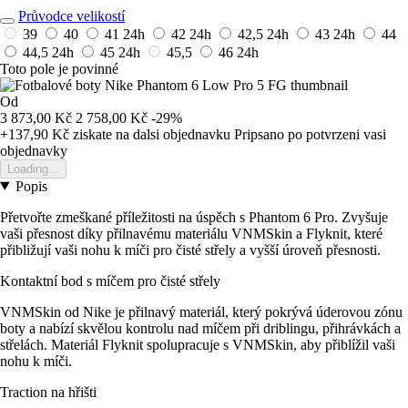
Průvodce velikostí
39
40
41
24h
42
24h
42,5
24h
43
24h
44
44,5
24h
45
24h
45,5
46
24h
Toto pole je povinné
Od
3 873,00 Kč
2 758,00 Kč
-29%
+137,90 Kč
ziskate na dalsi objednavku
Pripsano po potvrzeni vasi
objednavky
Loading...
Popis
Přetvořte zmeškané příležitosti na úspěch s Phantom 6 Pro. Zvyšuje
vaši přesnost díky přilnavému materiálu VNMSkin a Flyknit, které
přibližují vaši nohu k míči pro čisté střely a vyšší úroveň přesnosti.
Kontaktní bod s míčem pro čisté střely
VNMSkin od Nike je přilnavý materiál, který pokrývá úderovou zónu
boty a nabízí skvělou kontrolu nad míčem při driblingu, přihrávkách a
střelách. Materiál Flyknit spolupracuje s VNMSkin, aby přiblížil vaši
nohu k míči.
Traction na hřišti