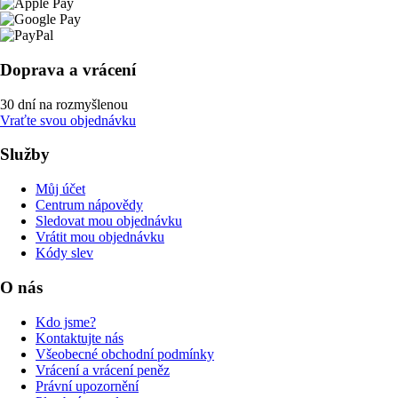
Doprava a vrácení
30 dní na rozmyšlenou
Vraťte svou objednávku
Služby
Můj účet
Centrum nápovědy
Sledovat mou objednávku
Vrátit mou objednávku
Kódy slev
O nás
Kdo jsme?
Kontaktujte nás
Všeobecné obchodní podmínky
Vrácení a vrácení peněz
Právní upozornění