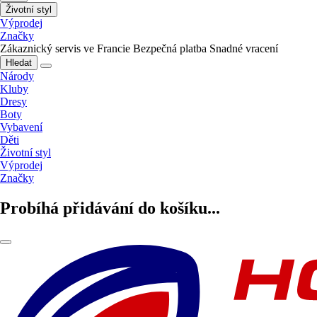
Životní styl
Výprodej
Značky
Zákaznický servis ve Francie
Bezpečná platba
Snadné vracení
Hledat
Národy
Kluby
Dresy
Boty
Vybavení
Děti
Životní styl
Výprodej
Značky
Probíhá přidávání do košíku...