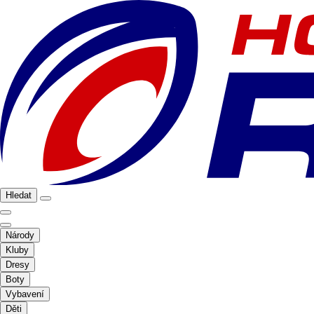
Hledat
Národy
Kluby
Dresy
Boty
Vybavení
Děti