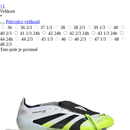
+1
Velikost
*
Průvodce velikostí
36
36 2/3
37 1/3
38
38 2/3
39 1/3
40
40 2/3
41 1/3
24h
42
24h
42 2/3
24h
43 1/3
24h
44
24h
44 2/3
45 1/3
46
46 2/3
47 1/3
48
48 2/3
Toto pole je povinné