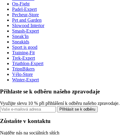
On-Fight
Padel-Expert
Pecheur-Store
Pet and Garden
Slowood Interior
Smash-Expert
Sneak'In
Sneakids
Sport is good
Training-Fit
Trek-Expert
Triathlon-Expert
TripnBikers
Vélo-Store
Winter-Expert
Přihlaste se k odběru našeho zpravodaje
Využijte slevu 10 % při přihlášení k odběru našeho zpravodaje.
Přihlásit se k odběru
Zůstaňte v kontaktu
Najděte nás na sociálních sítích