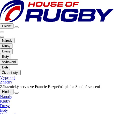
Hledat
Národy
Kluby
Dresy
Boty
Vybavení
Děti
Životní styl
Výprodej
Značky
Zákaznický servis ve Francie
Bezpečná platba
Snadné vracení
Hledat
Národy
Kluby
Dresy
Boty