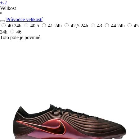
+-2
Velikost
*
Průvodce velikostí
40
24h
40,5
41
24h
42,5
24h
43
44
24h
45
24h
46
Toto pole je povinné