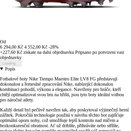
Od
6 294,00 Kč
4 552,00 Kč
-28%
+227,60 Kč
ziskate na dalsi objednavku
Pripsano po potvrzeni vasi
objednavky
Loading...
Popis
Fotbalové boty Nike Tiempo Maestro Elite LV8 FG představují
dokonalost a řemeslné zpracování Nike, nabízející dokonalou
kombinaci pohodlí, výkonu a elegance. Navrženy pro hráče, kteří
chtějí optimalizovat svou hru na hřišti, jsou tyto boty ideální volbou
pro náročné atlety.
Každý detail byl pečlivě navržen tak, aby poskytoval výjimečný herní
zážitek. Pokročilá technologie použitá v návrhu těchto bot zajišťuje
optimální oporu nohy, což umožňuje lepší kontrolu nad míčem a
bezkonkurenční obratnost. Ať už driblíte, přihráváte nebo střílíte,
reakce těchto bot vám pomůže maximálně využít váš potenciál na