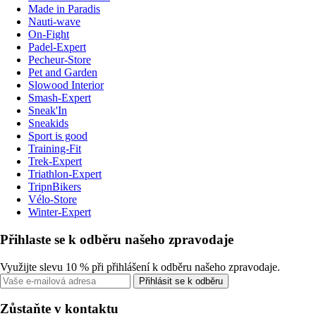
Made in Paradis
Nauti-wave
On-Fight
Padel-Expert
Pecheur-Store
Pet and Garden
Slowood Interior
Smash-Expert
Sneak'In
Sneakids
Sport is good
Training-Fit
Trek-Expert
Triathlon-Expert
TripnBikers
Vélo-Store
Winter-Expert
Přihlaste se k odběru našeho zpravodaje
Využijte slevu 10 % při přihlášení k odběru našeho zpravodaje.
Přihlásit se k odběru
Zůstaňte v kontaktu