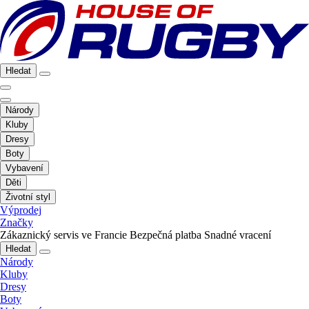
Hledat
Národy
Kluby
Dresy
Boty
Vybavení
Děti
Životní styl
Výprodej
Značky
Zákaznický servis ve Francie
Bezpečná platba
Snadné vracení
Hledat
Národy
Kluby
Dresy
Boty