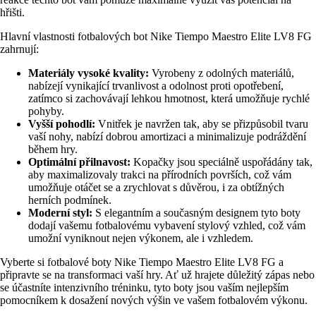
hřišti.
Hlavní vlastnosti fotbalových bot Nike Tiempo Maestro Elite LV8 FG
zahrnují:
Materiály vysoké kvality:
Vyrobeny z odolných materiálů,
nabízejí vynikající trvanlivost a odolnost proti opotřebení,
zatímco si zachovávají lehkou hmotnost, která umožňuje rychlé
pohyby.
Vyšší pohodlí:
Vnitřek je navržen tak, aby se přizpůsobil tvaru
vaší nohy, nabízí dobrou amortizaci a minimalizuje podráždění
během hry.
Optimální přilnavost:
Kopačky jsou speciálně uspořádány tak,
aby maximalizovaly trakci na přírodních površích, což vám
umožňuje otáčet se a zrychlovat s důvěrou, i za obtížných
herních podmínek.
Moderní styl:
S elegantním a současným designem tyto boty
dodají vašemu fotbalovému vybavení stylový vzhled, což vám
umožní vyniknout nejen výkonem, ale i vzhledem.
Vyberte si fotbalové boty Nike Tiempo Maestro Elite LV8 FG a
připravte se na transformaci vaší hry. Ať už hrajete důležitý zápas nebo
se účastníte intenzivního tréninku, tyto boty jsou vaším nejlepším
pomocníkem k dosažení nových výšin ve vašem fotbalovém výkonu.