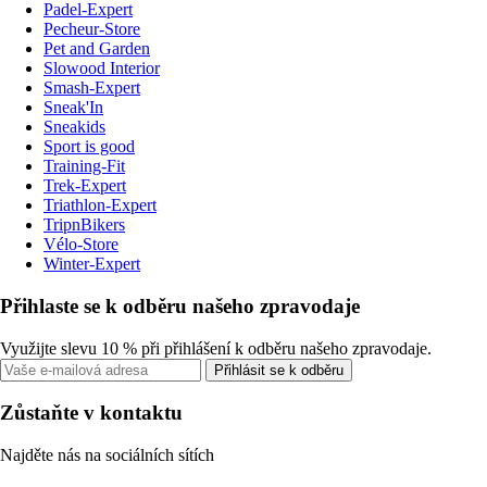
Padel-Expert
Pecheur-Store
Pet and Garden
Slowood Interior
Smash-Expert
Sneak'In
Sneakids
Sport is good
Training-Fit
Trek-Expert
Triathlon-Expert
TripnBikers
Vélo-Store
Winter-Expert
Přihlaste se k odběru našeho zpravodaje
Využijte slevu 10 % při přihlášení k odběru našeho zpravodaje.
Přihlásit se k odběru
Zůstaňte v kontaktu
Najděte nás na sociálních sítích