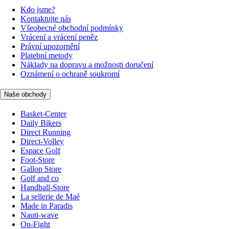
Kdo jsme?
Kontaktujte nás
Všeobecné obchodní podmínky
Vrácení a vrácení peněz
Právní upozornění
Platební metody
Náklady na dopravu a možnosti doručení
Oznámení o ochraně soukromí
Naše obchody
Basket-Center
Daily Bikers
Direct Running
Direct-Volley
Espace Golf
Foot-Store
Gallop Store
Golf and co
Handball-Store
La sellerie de Maé
Made in Paradis
Nauti-wave
On-Fight