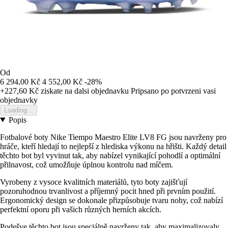
Od
6 294,00 Kč
4 552,00 Kč
-28%
+227,60 Kč
ziskate na dalsi objednavku
Pripsano po potvrzeni vasi
objednavky
Loading...
Popis
Fotbalové boty Nike Tiempo Maestro Elite LV8 FG jsou navrženy pro
hráče, kteří hledají to nejlepší z hlediska výkonu na hřišti. Každý detail
těchto bot byl vyvinut tak, aby nabízel vynikající pohodlí a optimální
přilnavost, což umožňuje úplnou kontrolu nad míčem.
Vyrobeny z vysoce kvalitních materiálů, tyto boty zajišťují
pozoruhodnou trvanlivost a příjemný pocit hned při prvním použití.
Ergonomický design se dokonale přizpůsobuje tvaru nohy, což nabízí
perfektní oporu při vašich různých herních akcích.
Podešve těchto bot jsou speciálně navrženy tak, aby maximalizovaly