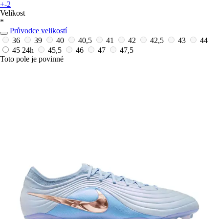
+-2
Velikost
*
Průvodce velikostí
36
39
40
40,5
41
42
42,5
43
44
45
24h
45,5
46
47
47,5
Toto pole je povinné