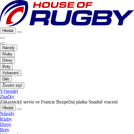
Hledat
Národy
Kluby
Dresy
Boty
Vybavení
Děti
Životní styl
Výprodej
Značky
Zákaznický servis ve Francie
Bezpečná platba
Snadné vracení
Hledat
Národy
Kluby
Dresy
Boty