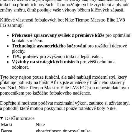
trakci na přírodních površích. To umožňuje rychlé zrychlení a plynulé
změny směru, čímž posiluje vaše výkony během klíčových zápasů.
Klíčové vlastnosti fotbalových bot Nike Tiempo Maestro Elite LV8
FG zahrnují:
Překrásně zpracovaný svršek z prémiové kůže
pro optimální
kontakt s míčem.
Technologie asymetrického šněrování
pro rozšíření úderové
plochy.
TPU podešev
pro zvýšenou trakci a lepší reakci.
Výztuhy na strategických místech
pro větší ochranu a
odolnost.
Tyto boty nejsou pouze funkční, ale také nabízejí moderní styl, který
přitahuje pohledy na hřišti. Ať už jste amatérský hráč nebo zkušený
soutěžící, Nike Tiempo Maestro Elite LV8 FG jsou nepostradatelným
pomocníkem pro každého fotbalového nadšence.
Dopřejte si možnost podávat maximální výkon, zatímco si užíváte styl
a pohodlí, které mohou poskytnout pouze fotbalové boty Nike.
Další informace
Marki
Nike
Barva
ghost/crimson tint-royal pulse