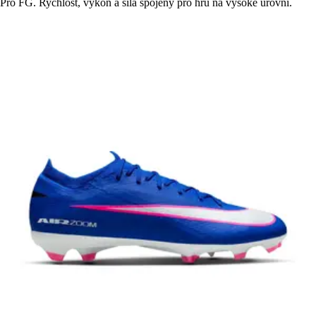
Pro FG. Rychlost, výkon a síla spojeny pro hru na vysoké úrovni.