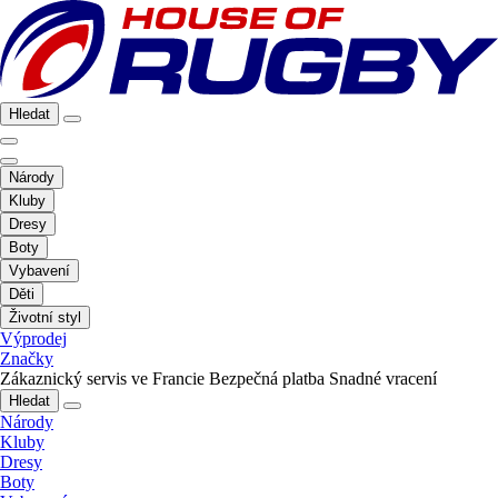
Hledat
Národy
Kluby
Dresy
Boty
Vybavení
Děti
Životní styl
Výprodej
Značky
Zákaznický servis ve Francie
Bezpečná platba
Snadné vracení
Hledat
Národy
Kluby
Dresy
Boty