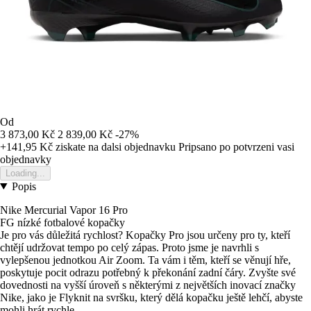
Od
3 873,00 Kč
2 839,00 Kč
-27%
+141,95 Kč
ziskate na dalsi objednavku
Pripsano po potvrzeni vasi
objednavky
Loading...
Popis
Nike Mercurial Vapor 16 Pro
FG nízké fotbalové kopačky
Je pro vás důležitá rychlost? Kopačky Pro jsou určeny pro ty, kteří
chtějí udržovat tempo po celý zápas. Proto jsme je navrhli s
vylepšenou jednotkou Air Zoom. Ta vám i těm, kteří se věnují hře,
poskytuje pocit odrazu potřebný k překonání zadní čáry. Zvyšte své
dovednosti na vyšší úroveň s některými z největších inovací značky
Nike, jako je Flyknit na svršku, který dělá kopačku ještě lehčí, abyste
mohli hrát rychle.