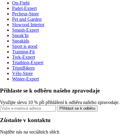
On-Fight
Padel-Expert
Pecheur-Store
Pet and Garden
Slowood Interior
Smash-Expert
Sneak'In
Sneakids
Sport is good
Training-Fit
Trek-Expert
Triathlon-Expert
TripnBikers
Vélo-Store
Winter-Expert
Přihlaste se k odběru našeho zpravodaje
Využijte slevu 10 % při přihlášení k odběru našeho zpravodaje.
Přihlásit se k odběru
Zůstaňte v kontaktu
Najděte nás na sociálních sítích