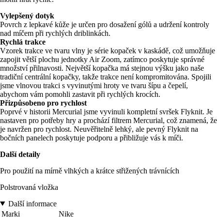
Vylepšený dotyk
Povrch z lepkavé kůže je určen pro dosažení gólů a udržení kontroly
nad míčem při rychlých driblinkách.
Rychlá trakce
Vzorek trakce ve tvaru vlny je série kopaček v kaskádě, což umožňuje
zapojit větší plochu jednotky Air Zoom, zatímco poskytuje správné
množství přilnavosti. Největší kopačka má stejnou výšku jako naše
tradiční centrální kopačky, takže trakce není kompromitována. Spojili
jsme vlnovou trakci s vyvinutými hroty ve tvaru šípu a čepelí,
abychom vám pomohli zastavit při rychlých krocích.
Přizpůsobeno pro rychlost
Poprvé v historii Mercurial jsme vyvinuli kompletní svršek Flyknit. Je
nastaven pro potřeby hry a prochází filtrem Mercurial, což znamená, že
je navržen pro rychlost. Neuvěřitelně lehký, ale pevný Flyknit na
bočních panelech poskytuje podporu a přibližuje vás k míči.
Další detaily
Pro použití na mírně vlhkých a krátce střižených trávnících
Polstrovaná vložka
Další informace
Marki
Nike