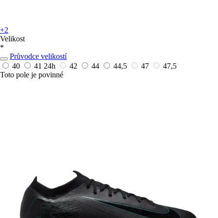
+2
Velikost
*
Průvodce velikostí
40
41
24h
42
44
44,5
47
47,5
Toto pole je povinné