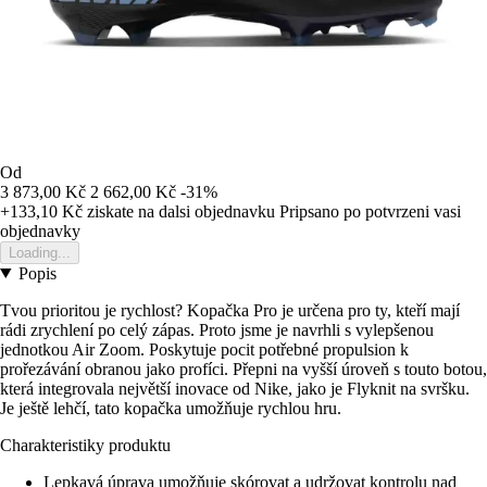
Od
3 873,00 Kč
2 662,00 Kč
-31%
+133,10 Kč
ziskate na dalsi objednavku
Pripsano po potvrzeni vasi
objednavky
Loading...
Popis
Tvou prioritou je rychlost? Kopačka Pro je určena pro ty, kteří mají
rádi zrychlení po celý zápas. Proto jsme je navrhli s vylepšenou
jednotkou Air Zoom. Poskytuje pocit potřebné propulsion k
prořezávání obranou jako profíci. Přepni na vyšší úroveň s touto botou,
která integrovala největší inovace od Nike, jako je Flyknit na svršku.
Je ještě lehčí, tato kopačka umožňuje rychlou hru.
Charakteristiky produktu
Lepkavá úprava umožňuje skórovat a udržovat kontrolu nad