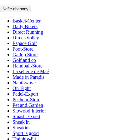
Naše obchody
Basket-Center
Daily Bikers
Direct Running
Direct-Volley
Espace Golf
Foot-Store
Gallop Store
Golf and co
Handball-Store
La sellerie de Maé
Made in Paradis
Nauti-wave
On-Fight
Padel-Expert
Pecheur-Store
Pet and Garden
Slowood Interior
Smash-Expert
Sneak'In
Sneakids
Sport is good
Training-Fit