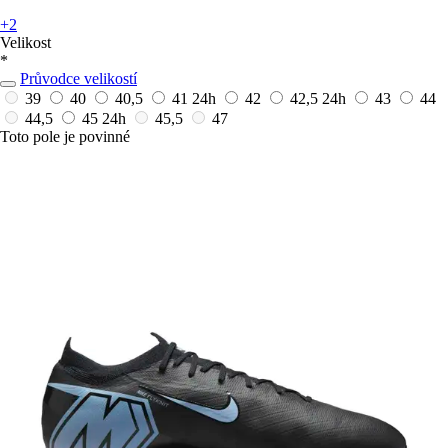
+2
Velikost
*
Průvodce velikostí
39
40
40,5
41
24h
42
42,5
24h
43
44
44,5
45
24h
45,5
47
Toto pole je povinné