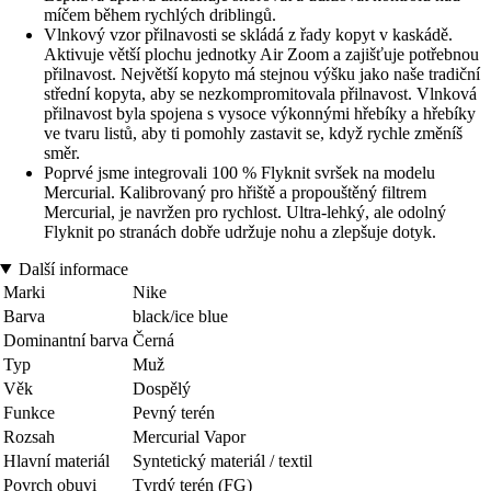
míčem během rychlých driblingů.
Vlnkový vzor přilnavosti se skládá z řady kopyt v kaskádě.
Aktivuje větší plochu jednotky Air Zoom a zajišťuje potřebnou
přilnavost. Největší kopyto má stejnou výšku jako naše tradiční
střední kopyta, aby se nezkompromitovala přilnavost. Vlnková
přilnavost byla spojena s vysoce výkonnými hřebíky a hřebíky
ve tvaru listů, aby ti pomohly zastavit se, když rychle změníš
směr.
Poprvé jsme integrovali 100 % Flyknit svršek na modelu
Mercurial. Kalibrovaný pro hřiště a propouštěný filtrem
Mercurial, je navržen pro rychlost. Ultra-lehký, ale odolný
Flyknit po stranách dobře udržuje nohu a zlepšuje dotyk.
Další informace
Marki
Nike
Barva
black/ice blue
Dominantní barva
Černá
Typ
Muž
Věk
Dospělý
Funkce
Pevný terén
Rozsah
Mercurial Vapor
Hlavní materiál
Syntetický materiál / textil
Povrch obuvi
Tvrdý terén (FG)