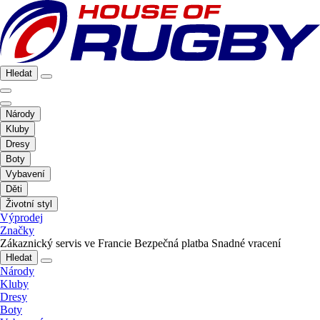
Hledat
Národy
Kluby
Dresy
Boty
Vybavení
Děti
Životní styl
Výprodej
Značky
Zákaznický servis ve Francie
Bezpečná platba
Snadné vracení
Hledat
Národy
Kluby
Dresy
Boty