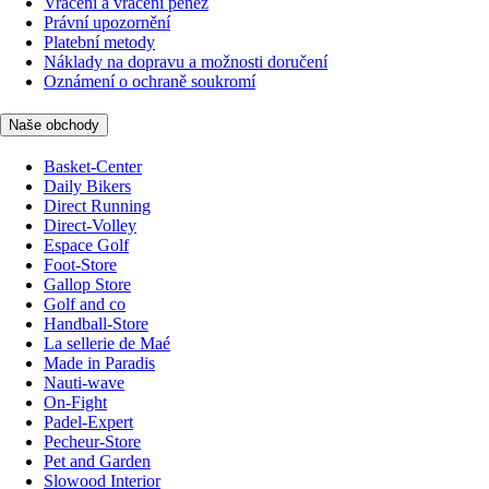
Vrácení a vrácení peněz
Právní upozornění
Platební metody
Náklady na dopravu a možnosti doručení
Oznámení o ochraně soukromí
Naše obchody
Basket-Center
Daily Bikers
Direct Running
Direct-Volley
Espace Golf
Foot-Store
Gallop Store
Golf and co
Handball-Store
La sellerie de Maé
Made in Paradis
Nauti-wave
On-Fight
Padel-Expert
Pecheur-Store
Pet and Garden
Slowood Interior