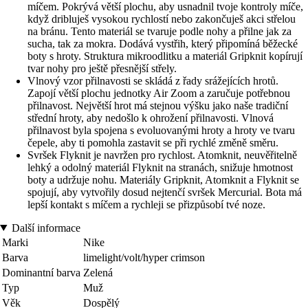
míčem. Pokrývá větší plochu, aby usnadnil tvoje kontroly míče,
když dribluješ vysokou rychlostí nebo zakončuješ akci střelou
na bránu. Tento materiál se tvaruje podle nohy a přilne jak za
sucha, tak za mokra. Dodává vystřih, který připomíná běžecké
boty s hroty. Struktura mikroodlitku a materiál Gripknit kopírují
tvar nohy pro ještě přesnější střely.
Vlnový vzor přilnavosti se skládá z řady srážejících hrotů.
Zapojí větší plochu jednotky Air Zoom a zaručuje potřebnou
přilnavost. Největší hrot má stejnou výšku jako naše tradiční
střední hroty, aby nedošlo k ohrožení přilnavosti. Vlnová
přilnavost byla spojena s evoluovanými hroty a hroty ve tvaru
čepele, aby ti pomohla zastavit se při rychlé změně směru.
Svršek Flyknit je navržen pro rychlost. Atomknit, neuvěřitelně
lehký a odolný materiál Flyknit na stranách, snižuje hmotnost
boty a udržuje nohu. Materiály Gripknit, Atomknit a Flyknit se
spojují, aby vytvořily dosud nejtenčí svršek Mercurial. Bota má
lepší kontakt s míčem a rychleji se přizpůsobí tvé noze.
Další informace
Marki
Nike
Barva
limelight/volt/hyper crimson
Dominantní barva
Zelená
Typ
Muž
Věk
Dospělý