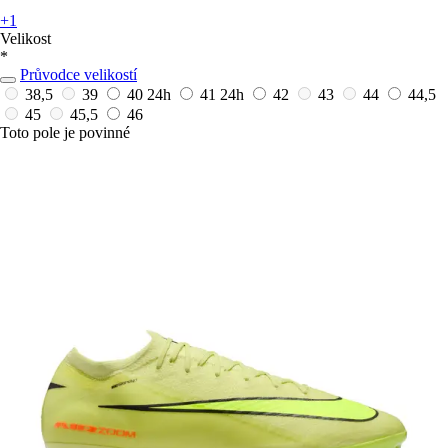
+1
Velikost
*
Průvodce velikostí
38,5
39
40
24h
41
24h
42
43
44
44,5
45
45,5
46
Toto pole je povinné