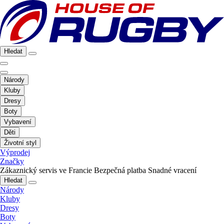
Hledat
Národy
Kluby
Dresy
Boty
Vybavení
Děti
Životní styl
Výprodej
Značky
Zákaznický servis ve Francie
Bezpečná platba
Snadné vracení
Hledat
Národy
Kluby
Dresy
Boty