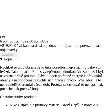
Od
6 537,00 Kč
4 399,00 Kč
-33%
+219,95 Kč
ziskate na dalsi objednavku
Pripsano po potvrzeni vasi
objednavky
Loading...
Popis
Rychlost je tvou obsesí? Je to také posedlost největších fotbalových
hvězd. Tato kopačka Elite s vylepšenou jednotkou Air Zoom 3/4 byla
navržena právě pro toto. Dává ti pocit potřebné energie k překonání
obrany a napodobení nejrychlejších hráčů a hráček. Výsledek: je to
nejrychlejší Mercurial všech dob. Protože si zasloužíš to nejlepší, jak
pro sebe, tak pro své boty.
Charakteristiky produktu
Nike Gripknit je přilnavý materiál, který zlepšuje kontakt s