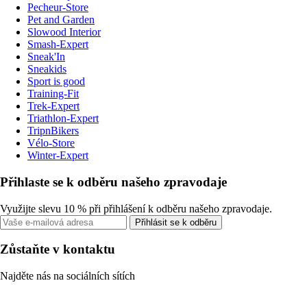
Pecheur-Store
Pet and Garden
Slowood Interior
Smash-Expert
Sneak'In
Sneakids
Sport is good
Training-Fit
Trek-Expert
Triathlon-Expert
TripnBikers
Vélo-Store
Winter-Expert
Přihlaste se k odběru našeho zpravodaje
Využijte slevu 10 % při přihlášení k odběru našeho zpravodaje.
Přihlásit se k odběru
Zůstaňte v kontaktu
Najděte nás na sociálních sítích