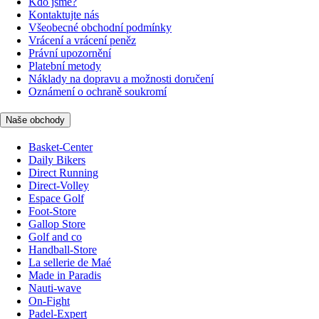
Kdo jsme?
Kontaktujte nás
Všeobecné obchodní podmínky
Vrácení a vrácení peněz
Právní upozornění
Platební metody
Náklady na dopravu a možnosti doručení
Oznámení o ochraně soukromí
Naše obchody
Basket-Center
Daily Bikers
Direct Running
Direct-Volley
Espace Golf
Foot-Store
Gallop Store
Golf and co
Handball-Store
La sellerie de Maé
Made in Paradis
Nauti-wave
On-Fight
Padel-Expert