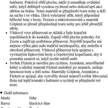
balónem. Pokrývá větší plochu, takže ti usnadňuje ovládání
míče, když dribluješ vysokou rychlostí nebo dokončuješ akci
střelou na bránu. Tento materiál se přizpůsobí tvaru nohy a drží
na suchu i ve vlhku. Dává vykrojený střih, který připomíná
běžecké boty s hroty. Textura z mikroformování a materiál
Gripknit se přesně přizpůsobují tvaru nohy pro ještě přesnější
střely.
Vlnkový vzor přilnavosti se skládá z řady kopaček
uspořádaných do kaskády. Zapojí větší plochu jednotky Air
Zoom a zajišťuje potřebnou přilnavost. Největší kopačka má
stejnou výšku jako naše tradiční mezikopačky, aby nedošlo k
ohrožení přilnavosti. Vlnková přilnavost byla spojena s
vyvinutými šipkovými hroty a čepelovými kopačkami, aby ti
pomohla zastavit se, když rychle měníš směr.
Svršek Flyknit je navržen pro rychlost. Atomknit, neuvěřitelně
lehký a odolný materiál Flyknit umístěný po stranách, snižuje
hmotnost boty a drží nohu. Materiály Gripknit, Atomknit a
Flyknit se spojují, aby vytvořily dosud nejtenčí svršek Mercurial.
Bota má lepší kontakt s balónem a rychleji se přizpůsobí tvé
noze.
Další informace
Marki
Nike
Barva
black/ice blue