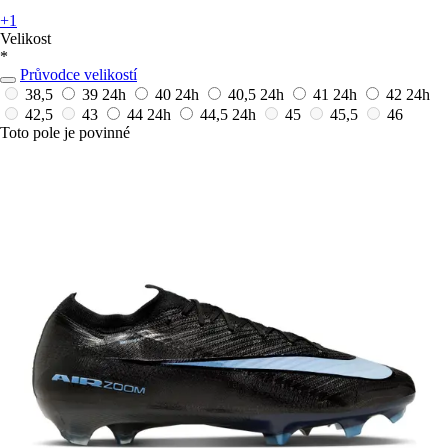
+1
Velikost
*
Průvodce velikostí
38,5
39
24h
40
24h
40,5
24h
41
24h
42
24h
42,5
43
44
24h
44,5
24h
45
45,5
46
Toto pole je povinné