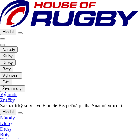
Hledat
Národy
Kluby
Dresy
Boty
Vybavení
Děti
Životní styl
Výprodej
Značky
Zákaznický servis ve Francie
Bezpečná platba
Snadné vracení
Hledat
Národy
Kluby
Dresy
Boty