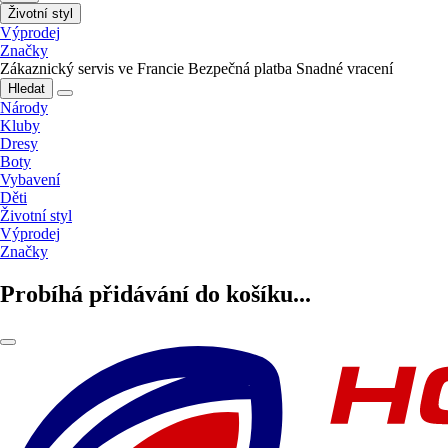
Životní styl
Výprodej
Značky
Zákaznický servis ve Francie
Bezpečná platba
Snadné vracení
Hledat
Národy
Kluby
Dresy
Boty
Vybavení
Děti
Životní styl
Výprodej
Značky
Probíhá přidávání do košíku...