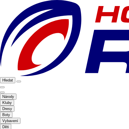
Hledat
Národy
Kluby
Dresy
Boty
Vybavení
Děti