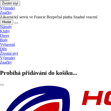
Životní styl
Výprodej
Značky
Zákaznický servis ve Francie
Bezpečná platba
Snadné vracení
Hledat
Národy
Kluby
Dresy
Boty
Vybavení
Děti
Životní styl
Výprodej
Značky
Probíhá přidávání do košíku...