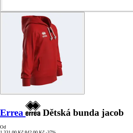
Errea
Dětská bunda jacob
Od
1 331,00 Kč
842,00 Kč
-37%