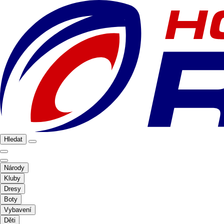
Hledat
Národy
Kluby
Dresy
Boty
Vybavení
Děti