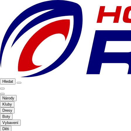
Hledat
Národy
Kluby
Dresy
Boty
Vybavení
Děti