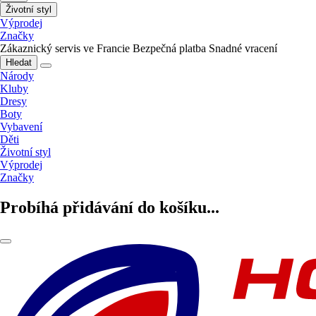
Životní styl
Výprodej
Značky
Zákaznický servis ve Francie
Bezpečná platba
Snadné vracení
Hledat
Národy
Kluby
Dresy
Boty
Vybavení
Děti
Životní styl
Výprodej
Značky
Probíhá přidávání do košíku...