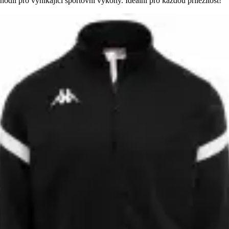
odlí pro vynikající sportovní výkony. Ideální pro každou příležitost!