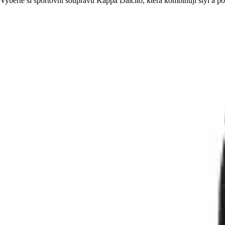
Vyberte si sportovní soupravu Kappa Dalcito, která kombinují styl a poh