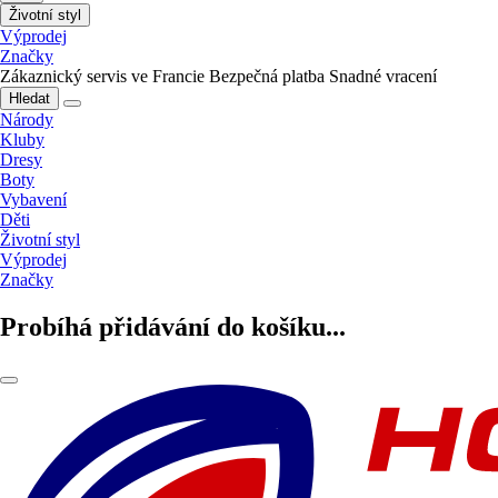
Životní styl
Výprodej
Značky
Zákaznický servis ve Francie
Bezpečná platba
Snadné vracení
Hledat
Národy
Kluby
Dresy
Boty
Vybavení
Děti
Životní styl
Výprodej
Značky
Probíhá přidávání do košíku...