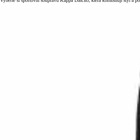
Vyberte si sportovní soupravu Kappa Dalcito, která kombinují styl a poh