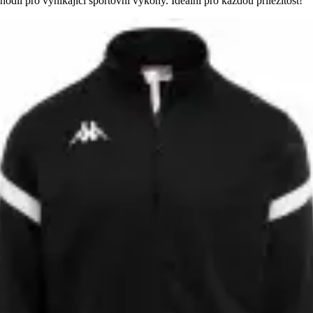
odlí pro vynikající sportovní výkony. Ideální pro každou příležitost!