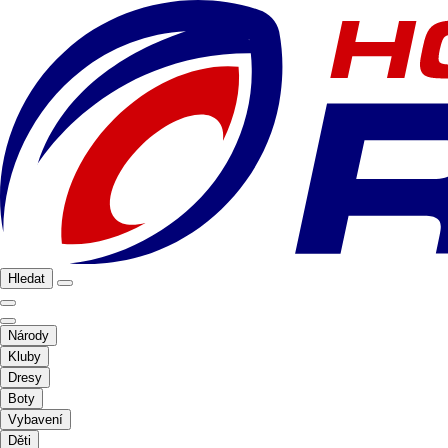
Hledat
Národy
Kluby
Dresy
Boty
Vybavení
Děti