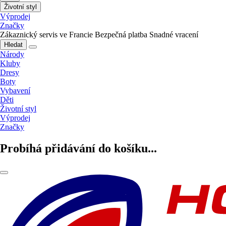
Životní styl
Výprodej
Značky
Zákaznický servis ve Francie
Bezpečná platba
Snadné vracení
Hledat
Národy
Kluby
Dresy
Boty
Vybavení
Děti
Životní styl
Výprodej
Značky
Probíhá přidávání do košíku...