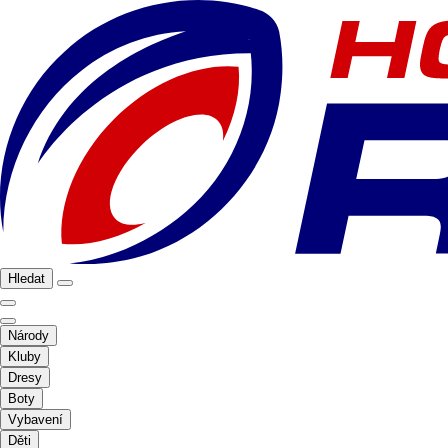
Hledat
Národy
Kluby
Dresy
Boty
Vybavení
Děti