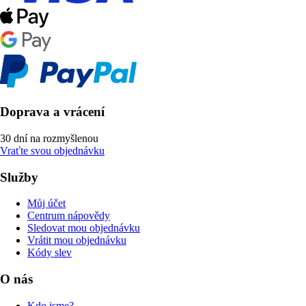
Doprava a vrácení
30 dní na rozmyšlenou
Vraťte svou objednávku
Služby
Můj účet
Centrum nápovědy
Sledovat mou objednávku
Vrátit mou objednávku
Kódy slev
O nás
Kdo jsme?