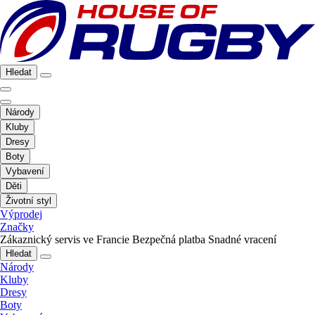
Hledat
Národy
Kluby
Dresy
Boty
Vybavení
Děti
Životní styl
Výprodej
Značky
Zákaznický servis ve Francie
Bezpečná platba
Snadné vracení
Hledat
Národy
Kluby
Dresy
Boty