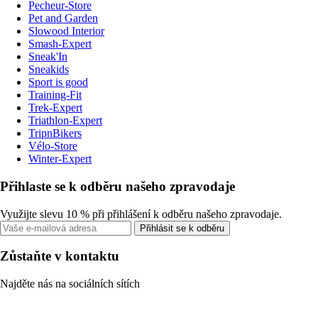
Pecheur-Store
Pet and Garden
Slowood Interior
Smash-Expert
Sneak'In
Sneakids
Sport is good
Training-Fit
Trek-Expert
Triathlon-Expert
TripnBikers
Vélo-Store
Winter-Expert
Přihlaste se k odběru našeho zpravodaje
Využijte slevu 10 % při přihlášení k odběru našeho zpravodaje.
Přihlásit se k odběru
Zůstaňte v kontaktu
Najděte nás na sociálních sítích