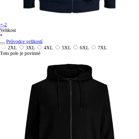
+-2
Velikost
*
Průvodce velikostí
2XL
3XL
4XL
5XL
6XL
7XL
Toto pole je povinné