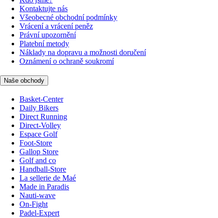
Kontaktujte nás
Všeobecné obchodní podmínky
Vrácení a vrácení peněz
Právní upozornění
Platební metody
Náklady na dopravu a možnosti doručení
Oznámení o ochraně soukromí
Naše obchody
Basket-Center
Daily Bikers
Direct Running
Direct-Volley
Espace Golf
Foot-Store
Gallop Store
Golf and co
Handball-Store
La sellerie de Maé
Made in Paradis
Nauti-wave
On-Fight
Padel-Expert