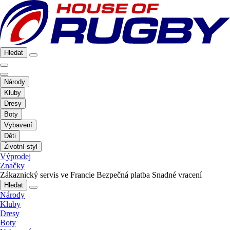
Hledat
Národy
Kluby
Dresy
Boty
Vybavení
Děti
Životní styl
Výprodej
Značky
Zákaznický servis ve Francie
Bezpečná platba
Snadné vracení
Hledat
Národy
Kluby
Dresy
Boty