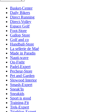
Basket-Center
Daily Bikers
Direct Running
Direct-Volley
Espace Golf
Foot-Store
Gallop Store
Golf and co
Handball-Store
La sellerie de Maé
Made in Paradis
Nauti-wave
On-Fight
Padel-Expert
Pecheur-Store
Pet and Garden
Slowood Interior
Smash-Expert
Sneak'In
Sneakids
Sport is good
Training-Fit
Trek-Expert
Triathlon-Expert