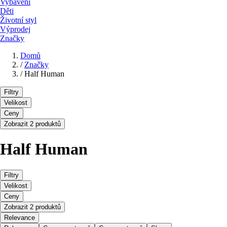
Vybavení
Děti
Životní styl
Výprodej
Značky
Domů
/
Značky
/
Half Human
Filtry
Velikost
Ceny
Zobrazit 2 produktů
Half Human
Filtry
Velikost
Ceny
Zobrazit 2 produktů
Relevance