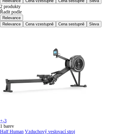
Relevance
Cena vzestupně
Cena sestupně
Sleva
2 produkty
Řadit podle
Relevance
Relevance
Cena vzestupně
Cena sestupně
Sleva
+-3
1 barev
Half Human
Vzduchový veslovací stroj