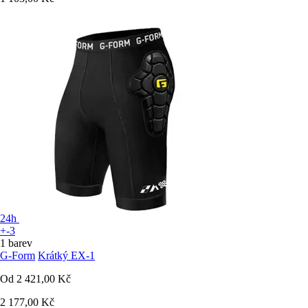
24h
+-3
1 barev
G-Form
Krátký EX-1
Od
2 421,00 Kč
2 177,00 Kč