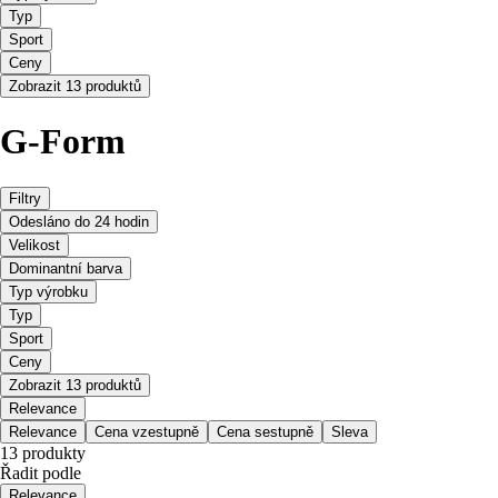
Typ
Sport
Ceny
Zobrazit 13 produktů
G-Form
Filtry
Odesláno do 24 hodin
Velikost
Dominantní barva
Typ výrobku
Typ
Sport
Ceny
Zobrazit 13 produktů
Relevance
Relevance
Cena vzestupně
Cena sestupně
Sleva
13 produkty
Řadit podle
Relevance