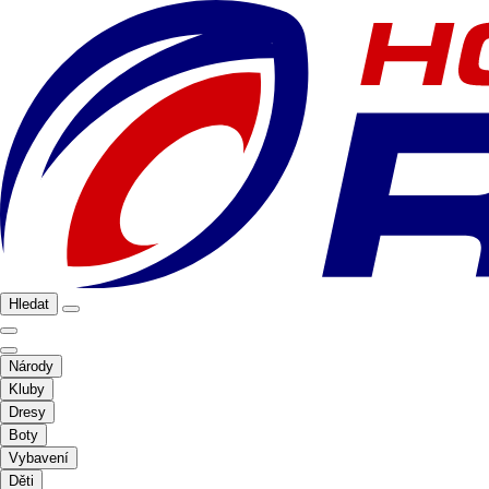
Hledat
Národy
Kluby
Dresy
Boty
Vybavení
Děti