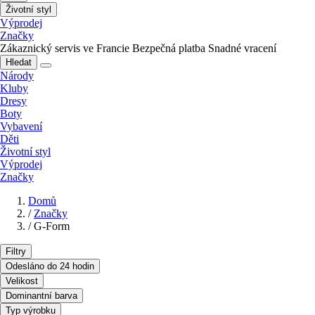
Životní styl
Výprodej
Značky
Zákaznický servis ve Francie
Bezpečná platba
Snadné vracení
Hledat
Národy
Kluby
Dresy
Boty
Vybavení
Děti
Životní styl
Výprodej
Značky
Domů
/
Značky
/
G-Form
Filtry
Odesláno do 24 hodin
Velikost
Dominantní barva
Typ výrobku