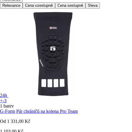
Relevance
Cena vzestupně
Cena sestupně
Sleva
24h
+-3
1 barev
G-Form
Pár chráničů na kolena Pro Team
Od
1 331,00 Kč
1 103,00 Kč