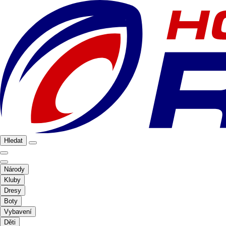
Hledat
Národy
Kluby
Dresy
Boty
Vybavení
Děti