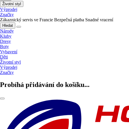
Životní styl
Výprodej
Značky
Zákaznický servis ve Francie
Bezpečná platba
Snadné vracení
Hledat
Národy
Kluby
Dresy
Boty
Vybavení
Děti
Životní styl
Výprodej
Značky
Probíhá přidávání do košíku...