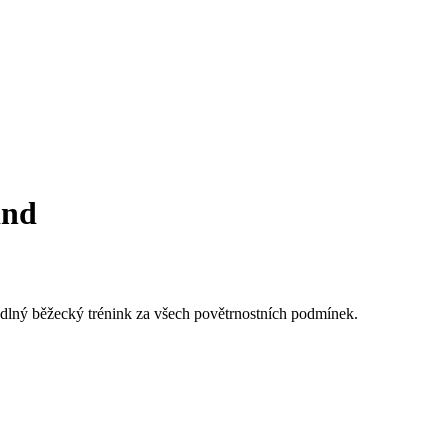
ind
lný běžecký trénink za všech povětrnostních podmínek.