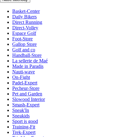
Basket-Center
Daily Bikers
Direct Running
Direct-Volley
Espace Golf
Foot-Store
Gallop Store
Golf and co
Handball-Store
La sellerie de Maé
Made in Paradis
Nauti-wave
On-Fight
Padel-Expert
Pecheur-Store
Pet and Garden
Slowood Interior
Smash-Expert
Sneak'In
Sneakids
Sport is good
Training-Fit
Trek-Expert