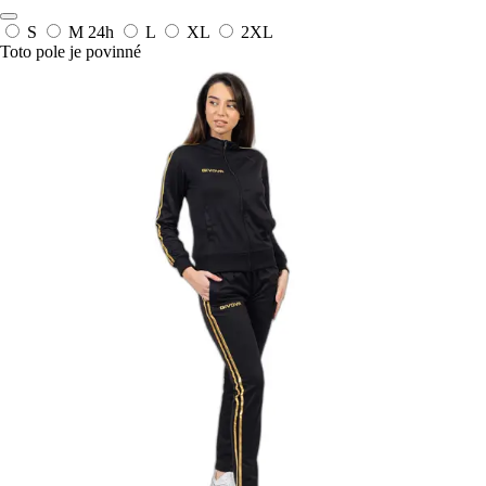
S
M
24h
L
XL
2XL
Toto pole je povinné