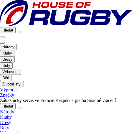
Hledat
Národy
Kluby
Dresy
Boty
Vybavení
Děti
Životní styl
Výprodej
Značky
Zákaznický servis ve Francie
Bezpečná platba
Snadné vracení
Hledat
Národy
Kluby
Dresy
Boty