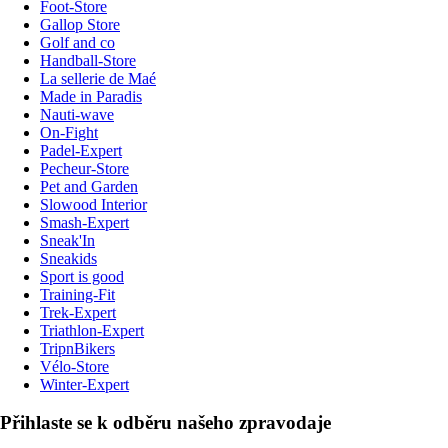
Foot-Store
Gallop Store
Golf and co
Handball-Store
La sellerie de Maé
Made in Paradis
Nauti-wave
On-Fight
Padel-Expert
Pecheur-Store
Pet and Garden
Slowood Interior
Smash-Expert
Sneak'In
Sneakids
Sport is good
Training-Fit
Trek-Expert
Triathlon-Expert
TripnBikers
Vélo-Store
Winter-Expert
Přihlaste se k odběru našeho zpravodaje