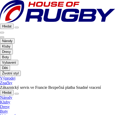
Hledat
Národy
Kluby
Dresy
Boty
Vybavení
Děti
Životní styl
Výprodej
Značky
Zákaznický servis ve Francie
Bezpečná platba
Snadné vracení
Hledat
Národy
Kluby
Dresy
Boty