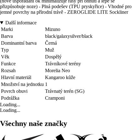
(nové uspořádání ok minimalizuje řasy při ohnutí a lépe se
přizpůsobuje noze) - Plná podešev (TPU pryskyřice) - Vhodné pro
jemné povrchy na přírodní trávě - ZEROGLIDE LITE Sockliner
Další informace
Marki
Mizuno
Barva
black/galaxysilver/black
Dominantní barva
Černá
Typ
Muž
Věk
Dospělý
Funkce
Trávníkové terény
Rozsah
Morelia Neo
Hlavní materiál
Kangaroo kůže
Množství na jednotku
1
Povrch obuvi
Trávnatý terén (SG)
Podrážka
Cramponi
Loading...
Loading...
Všechny naše značky