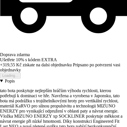
Doprava zdarma
Ušetřete 10%
s kódem
EXTRA
+319,55 Kč
ziskate na dalsi objednavku
Pripsano po potvrzeni vasi
objednavky
Loading...
Popis
tato bota poskytuje nejlepším hráčům výhodu rychlosti, kterou
potřebují k dominaci ve hře. Navržena a vyrobena v Japonsku, tato
bota má podrážku s trojúhelníkovými hroty pro vertikální rychlost,
materiál KaRVO pro silnou propulsivitu a technologii MIZUNO
ENERZY pro vynikající odpružení v oblasti paty a návrat energie.
Vložka MIZUNO ENERZY xp SOCKLINER poskytuje měkkost a
návrat energie při nízké hmotnosti. Díky konstrukci Engineered Fit
Last NEO a nové pletené svršku tato bota nabízí bezkonkurenční