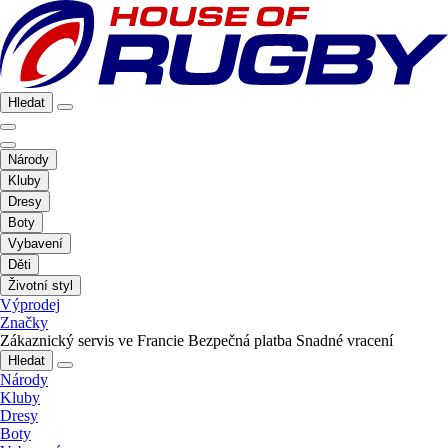
Hledat
Národy
Kluby
Dresy
Boty
Vybavení
Děti
Životní styl
Výprodej
Značky
Zákaznický servis ve Francie
Bezpečná platba
Snadné vracení
Hledat
Národy
Kluby
Dresy
Boty