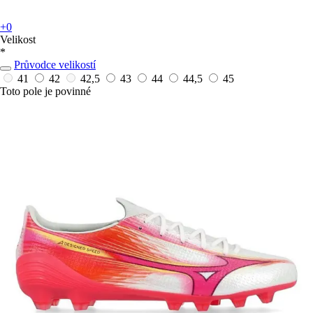
+0
Velikost
*
Průvodce velikostí
41
42
42,5
43
44
44,5
45
Toto pole je povinné