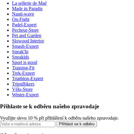
La sellerie de Maé
Made in Paradis
Nauti-wave
On-Fight
Padel-Expert
Pecheur-Store
Pet and Garden
Slowood Interior
Smash-Expert
Sneak'In
Sneakids
Sport is good
Training-Fit
Trek-Expert
Triathlon-Expert
TripnBikers
Vélo-Store
Winter-Expert
Přihlaste se k odběru našeho zpravodaje
Využijte slevu 10 % při přihlášení k odběru našeho zpravodaje.
Přihlásit se k odběru