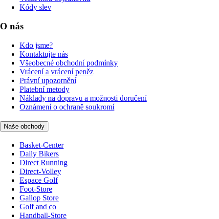
Kódy slev
O nás
Kdo jsme?
Kontaktujte nás
Všeobecné obchodní podmínky
Vrácení a vrácení peněz
Právní upozornění
Platební metody
Náklady na dopravu a možnosti doručení
Oznámení o ochraně soukromí
Naše obchody
Basket-Center
Daily Bikers
Direct Running
Direct-Volley
Espace Golf
Foot-Store
Gallop Store
Golf and co
Handball-Store