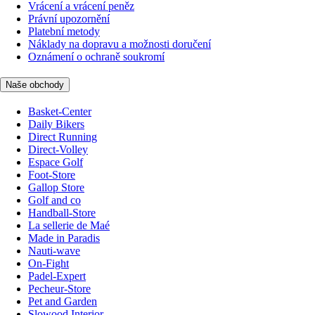
Vrácení a vrácení peněz
Právní upozornění
Platební metody
Náklady na dopravu a možnosti doručení
Oznámení o ochraně soukromí
Naše obchody
Basket-Center
Daily Bikers
Direct Running
Direct-Volley
Espace Golf
Foot-Store
Gallop Store
Golf and co
Handball-Store
La sellerie de Maé
Made in Paradis
Nauti-wave
On-Fight
Padel-Expert
Pecheur-Store
Pet and Garden
Slowood Interior