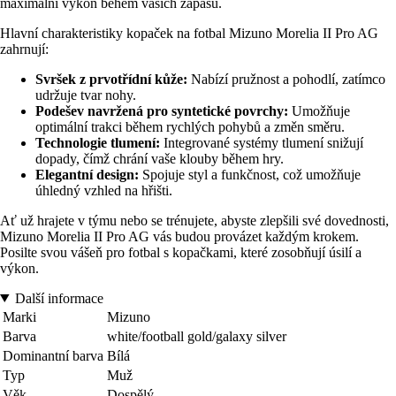
maximální výkon během vašich zápasů.
Hlavní charakteristiky kopaček na fotbal Mizuno Morelia II Pro AG
zahrnují:
Svršek z prvotřídní kůže:
Nabízí pružnost a pohodlí, zatímco
udržuje tvar nohy.
Podešev navržená pro syntetické povrchy:
Umožňuje
optimální trakci během rychlých pohybů a změn směru.
Technologie tlumení:
Integrované systémy tlumení snižují
dopady, čímž chrání vaše klouby během hry.
Elegantní design:
Spojuje styl a funkčnost, což umožňuje
úhledný vzhled na hřišti.
Ať už hrajete v týmu nebo se trénujete, abyste zlepšili své dovednosti,
Mizuno Morelia II Pro AG vás budou provázet každým krokem.
Posilte svou vášeň pro fotbal s kopačkami, které zosobňují úsilí a
výkon.
Další informace
Marki
Mizuno
Barva
white/football gold/galaxy silver
Dominantní barva
Bílá
Typ
Muž
Věk
Dospělý