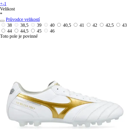
+-1
Velikost
*
Průvodce velikostí
38
38,5
39
40
40,5
41
42
42,5
43
44
44,5
45
46
Toto pole je povinné