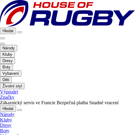
Hledat
Národy
Kluby
Dresy
Boty
Vybavení
Děti
Životní styl
Výprodej
Značky
Zákaznický servis ve Francie
Bezpečná platba
Snadné vracení
Hledat
Národy
Kluby
Dresy
Boty