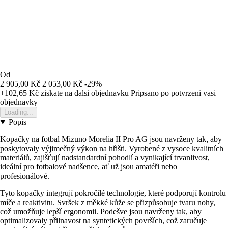
Od
2 905,00 Kč
2 053,00 Kč
-29%
+102,65 Kč
ziskate na dalsi objednavku
Pripsano po potvrzeni vasi
objednavky
Loading...
Popis
Kopačky na fotbal Mizuno Morelia II Pro AG jsou navrženy tak, aby
poskytovaly výjimečný výkon na hřišti. Vyrobené z vysoce kvalitních
materiálů, zajišťují nadstandardní pohodlí a vynikající trvanlivost,
ideální pro fotbalové nadšence, ať už jsou amatéři nebo
profesionálové.
Tyto kopačky integrují pokročilé technologie, které podporují kontrolu
míče a reaktivitu. Svršek z měkké kůže se přizpůsobuje tvaru nohy,
což umožňuje lepší ergonomii. Podešve jsou navrženy tak, aby
optimalizovaly přilnavost na syntetických površích, což zaručuje