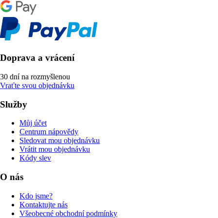
Doprava a vrácení
30 dní na rozmyšlenou
Vraťte svou objednávku
Služby
Můj účet
Centrum nápovědy
Sledovat mou objednávku
Vrátit mou objednávku
Kódy slev
O nás
Kdo jsme?
Kontaktujte nás
Všeobecné obchodní podmínky