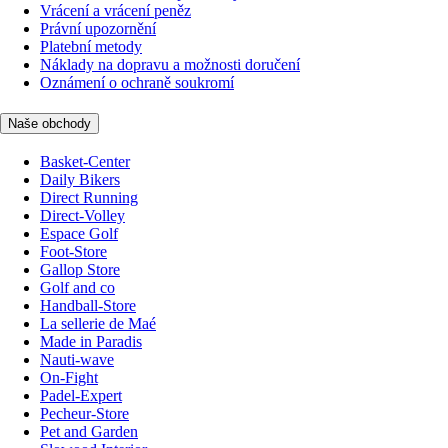
Vrácení a vrácení peněz
Právní upozornění
Platební metody
Náklady na dopravu a možnosti doručení
Oznámení o ochraně soukromí
Naše obchody
Basket-Center
Daily Bikers
Direct Running
Direct-Volley
Espace Golf
Foot-Store
Gallop Store
Golf and co
Handball-Store
La sellerie de Maé
Made in Paradis
Nauti-wave
On-Fight
Padel-Expert
Pecheur-Store
Pet and Garden