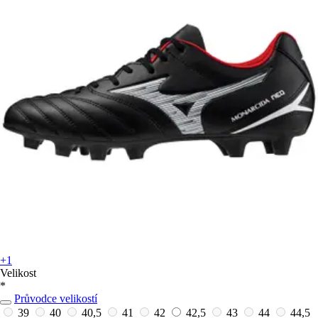
+1
Velikost
*
Průvodce velikostí
39
40
40,5
41
42
42,5
43
44
44,5