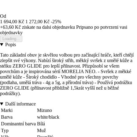
Od
1 694,00 Kč
1 272,00 Kč
-25%
+63,60 Kč
ziskate na dalsi objednavku
Pripsano po potvrzeni vasi
objednavky
Loading...
Popis
Tato základní obuv je skvělou volbou pro začínající hráče, kteří chtějí
zlepšit své výkony. Nabízí široký střih, měkký svršek z umělé kůže a
stélku ZERO GLIDE pro lepší přilnavost. Přizpůsobí se všem
povrchům a je inspirována sérií MORELIA NEO. - Svršek z měkké
umělé kůže - Široký chodidlo - Vhodné pro všechny povrchy
(podlaha, umělá tráva - 4g a 5g, a přírodní tráva) - Používá podrážku
ZERO GLIDE (přilnavost přibližně 1,5krát vyšší než u běžné
podrážky).
Další informace
Marki
Mizuno
Barva
white/black
Dominantní barva
Bílá
Typ
Muž