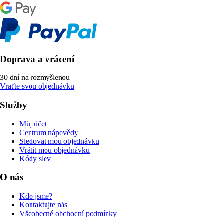
Doprava a vrácení
30 dní na rozmyšlenou
Vraťte svou objednávku
Služby
Můj účet
Centrum nápovědy
Sledovat mou objednávku
Vrátit mou objednávku
Kódy slev
O nás
Kdo jsme?
Kontaktujte nás
Všeobecné obchodní podmínky